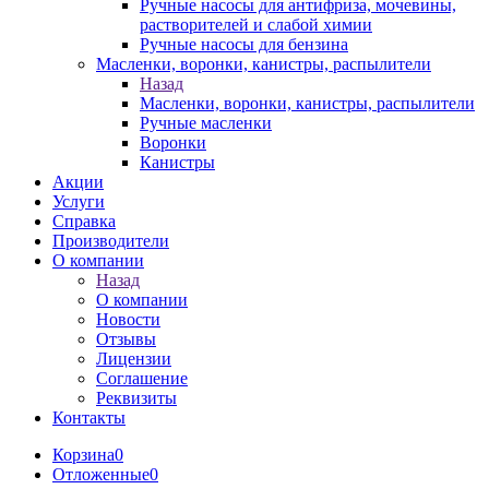
Ручные насосы для антифриза, мочевины,
растворителей и слабой химии
Ручные насосы для бензина
Масленки, воронки, канистры, распылители
Назад
Масленки, воронки, канистры, распылители
Ручные масленки
Воронки
Канистры
Акции
Услуги
Справка
Производители
О компании
Назад
О компании
Новости
Отзывы
Лицензии
Соглашение
Реквизиты
Контакты
Корзина
0
Отложенные
0