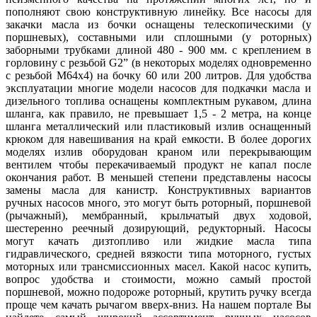
пополняют свою конструктивную линейку. Все насосы для
закачки масла из бочки оснащены телескопическими (у
поршневых), составными или сплошными (у роторных)
заборными трубками длиной 480 - 900 мм. с креплением в
горловину с резьбой G2” (в некоторых моделях одновременно
с резьбой М64х4) на бочку 60 или 200 литров. Для удобства
эксплуатации многие модели насосов для подкачки масла и
дизельного топлива оснащены комплектным рукавом, длина
шланга, как правило, не превышает 1,5 - 2 метра, на конце
шланга металлический или пластиковый излив оснащенный
крюком для навешивания на край емкости. В более дорогих
моделях излив оборудован краном или перекрывающим
вентилем чтобы перекачиваемый продукт не капал после
окончания работ. В меньшей степени представлены насосы
замены масла для канистр. Конструктивных вариантов
ручных насосов много, это могут быть роторный, поршневой
(рычажный), мембранный, крыльчатый двух ходовой,
шестеренно реечный дозирующий, редукторный. Насосы
могут качать дизтопливо или жидкие масла типа
гидравлического, средней вязкости типа моторного, густых
моторных или трансмиссионных масел. Какой насос купить,
вопрос удобства и стоимости, можно самый простой
поршневой, можно подороже роторный, крутить ручку всегда
проще чем качать рычагом вверх-вниз. На нашем портале Вы