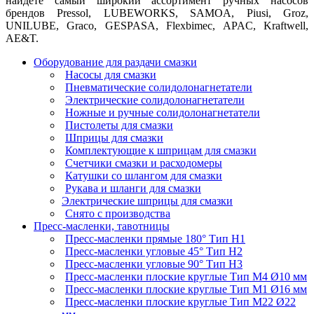
найдете самый широкий ассортимент ручных насосов
брендов Pressol, LUBEWORKS, SAMOA, Piusi, Groz,
UNILUBE, Graco, GESPASA, Flexbimec, APAC, Kraftwell,
AE&T.
Оборудование для раздачи смазки
Насосы для смазки
Пневматические солидолонагнетатели
Электрические солидолонагнетатели
Ножные и ручные солидолонагнетатели
Пистолеты для смазки
Шприцы для смазки
Комплектующие к шприцам для смазки
Счетчики смазки и расходомеры
Катушки со шлангом для смазки
Рукава и шланги для смазки
Электрические шприцы для смазки
Снято с производства
Пресс-масленки, тавотницы
Пресс-масленки прямые 180° Тип H1
Пресс-масленки угловые 45° Тип H2
Пресс-масленки угловые 90° Тип H3
Пресс-масленки плоские круглые Тип M4 Ø10 мм
Пресс-масленки плоские круглые Тип M1 Ø16 мм
Пресс-масленки плоские круглые Тип M22 Ø22