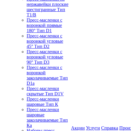
нержавейки плоские
шестигранные Тип
T1/B
Пресс-масленки с
воронкой прямые
180° Тип D1
Пресс-масленки с
воронкой угловые
45° Тип D2
Пресс-масленки с
воронкой угловые
90° Тип D3
Пресс-масленки с
воронкой
заколачиваемые Тип
D1a
Пресс-масленки
скрытые Тип D1V
Пресс-масленки
шаровые Тип К
Пресс-масленки
шаровые
заколачиваемые Тип
Кa
Акции
Услуги
Справка
Прои
Наборы пресс-