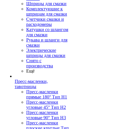
Шприцы для смазки
Комплектующие к
шприцам для смазки
Счетчики смазки и
расходомеры
Катушки со шлангом
для смазки
Рукава и шланги для
смазки
Электрические
шприцы для смазки
Снято с
производства
Ещё
Пресс-масленки,
тавотницы
Пресс-масленки
прямые 180° Тип H1
Пресс-масленки
угловые 45° Тип H2
Пресс-масленки
угловые 90° Тип H3
Пресс-масленки
плоские круглые Тип