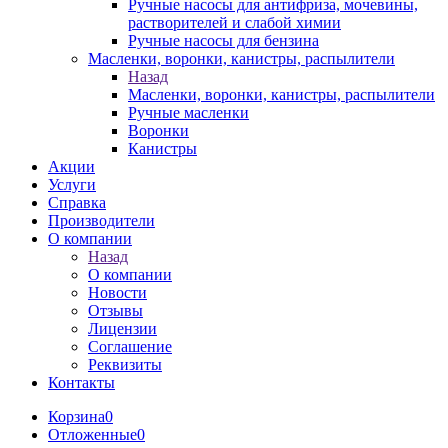
Ручные насосы для антифриза, мочевины,
растворителей и слабой химии
Ручные насосы для бензина
Масленки, воронки, канистры, распылители
Назад
Масленки, воронки, канистры, распылители
Ручные масленки
Воронки
Канистры
Акции
Услуги
Справка
Производители
О компании
Назад
О компании
Новости
Отзывы
Лицензии
Соглашение
Реквизиты
Контакты
Корзина
0
Отложенные
0