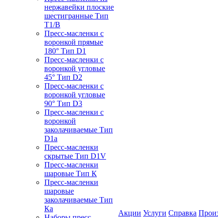
нержавейки плоские
шестигранные Тип
T1/B
Пресс-масленки с
воронкой прямые
180° Тип D1
Пресс-масленки с
воронкой угловые
45° Тип D2
Пресс-масленки с
воронкой угловые
90° Тип D3
Пресс-масленки с
воронкой
заколачиваемые Тип
D1a
Пресс-масленки
скрытые Тип D1V
Пресс-масленки
шаровые Тип К
Пресс-масленки
шаровые
заколачиваемые Тип
Кa
Акции
Услуги
Справка
Прои
Наборы пресс-