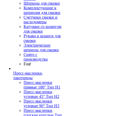
Шприцы для смазки
Комплектующие к
шприцам для смазки
Счетчики смазки и
расходомеры
Катушки со шлангом
для смазки
Рукава и шланги для
смазки
Электрические
шприцы для смазки
Снято с
производства
Ещё
Пресс-масленки,
тавотницы
Пресс-масленки
прямые 180° Тип H1
Пресс-масленки
угловые 45° Тип H2
Пресс-масленки
угловые 90° Тип H3
Пресс-масленки
плоские круглые Тип