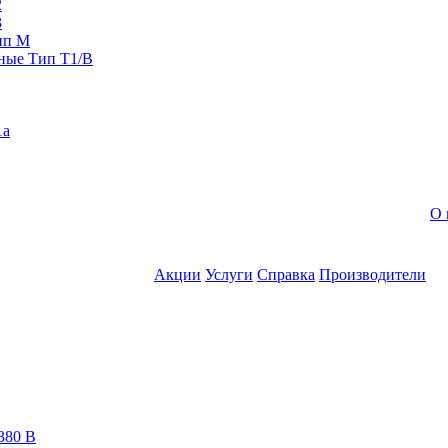
2
3
ип M
ные Тип T1/B
1a
О 
Акции
Услуги
Справка
Производители
380 В