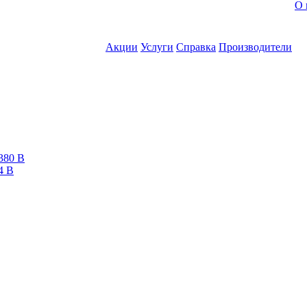
О 
Акции
Услуги
Справка
Производители
380 В
4 В