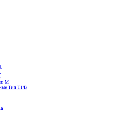
1
2
3
ип M
ные Тип T1/B
1a