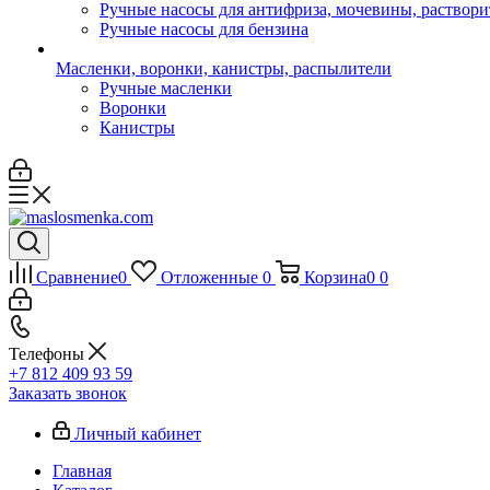
Ручные насосы для антифриза, мочевины, раствори
Ручные насосы для бензина
Масленки, воронки, канистры, распылители
Ручные масленки
Воронки
Канистры
Сравнение
0
Отложенные
0
Корзина
0
0
Телефоны
+7 812 409 93 59
Заказать звонок
Личный кабинет
Главная