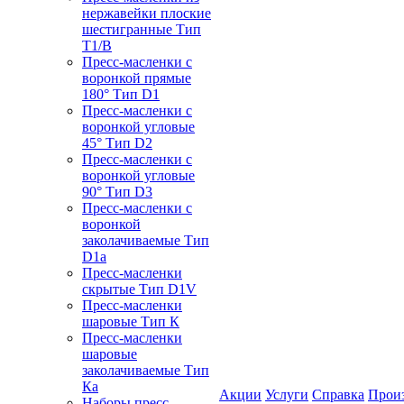
нержавейки плоские
шестигранные Тип
T1/B
Пресс-масленки с
воронкой прямые
180° Тип D1
Пресс-масленки с
воронкой угловые
45° Тип D2
Пресс-масленки с
воронкой угловые
90° Тип D3
Пресс-масленки с
воронкой
заколачиваемые Тип
D1a
Пресс-масленки
скрытые Тип D1V
Пресс-масленки
шаровые Тип К
Пресс-масленки
шаровые
заколачиваемые Тип
Кa
Акции
Услуги
Справка
Прои
Наборы пресс-