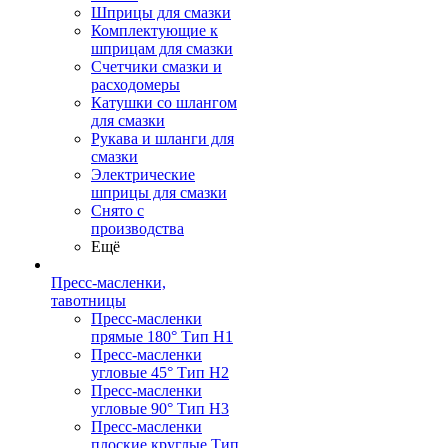
Шприцы для смазки
Комплектующие к
шприцам для смазки
Счетчики смазки и
расходомеры
Катушки со шлангом
для смазки
Рукава и шланги для
смазки
Электрические
шприцы для смазки
Снято с
производства
Ещё
Пресс-масленки,
тавотницы
Пресс-масленки
прямые 180° Тип H1
Пресс-масленки
угловые 45° Тип H2
Пресс-масленки
угловые 90° Тип H3
Пресс-масленки
плоские круглые Тип