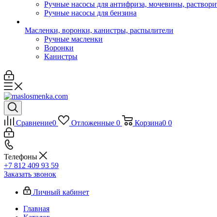
Ручные насосы для антифриза, мочевины, раствори
Ручные насосы для бензина
Масленки, воронки, канистры, распылители
Ручные масленки
Воронки
Канистры
Сравнение
0
Отложенные
0
Корзина
0
0
Телефоны
+7 812 409 93 59
Заказать звонок
Личный кабинет
Главная