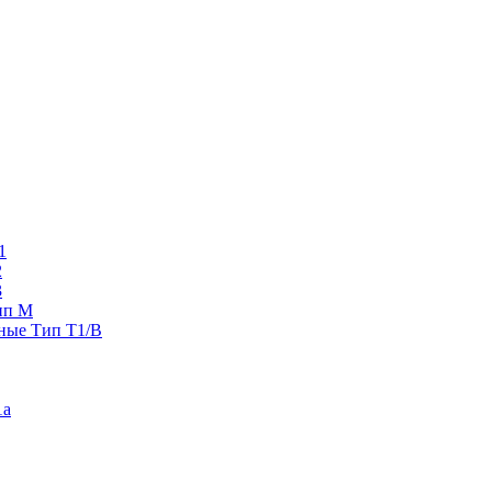
1
2
3
ип M
ные Тип T1/B
1a