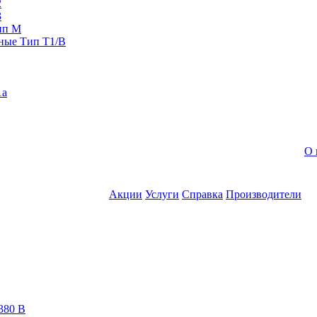
2
3
ип M
ные Тип T1/B
1a
О 
Акции
Услуги
Справка
Производители
380 В