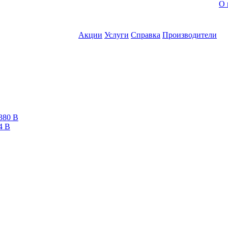
О 
Акции
Услуги
Справка
Производители
380 В
4 В