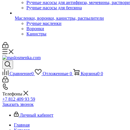
Ручные насосы для антифриза, мочевины, раствори
Ручные насосы для бензина
Масленки, воронки, канистры, распылители
Ручные масленки
Воронки
Канистры
Сравнение
0
Отложенные
0
Корзина
0
0
Телефоны
+7 812 409 93 59
Заказать звонок
Личный кабинет
Главная