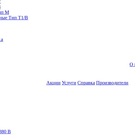
2
3
ип M
ные Тип T1/B
1a
О 
Акции
Услуги
Справка
Производители
380 В