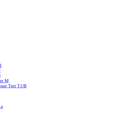
1
2
3
ип M
ные Тип T1/B
1a