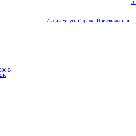
О 
Акции
Услуги
Справка
Производители
380 В
4 В