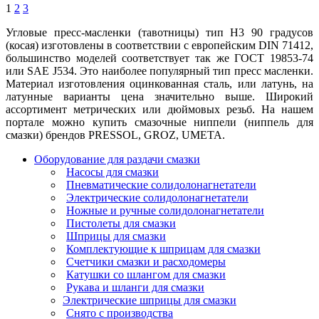
1
2
3
Угловые пресс-масленки (тавотницы) тип Н3 90 градусов
(косая) изготовлены в соответствии с европейским DIN 71412,
большинство моделей соответствует так же ГОСТ 19853-74
или SAE J534. Это наиболее популярный тип пресс масленки.
Материал изготовления оцинкованная сталь, или латунь, на
латунные варианты цена значительно выше. Широкий
ассортимент метрических или дюймовых резьб. На нашем
портале можно купить смазочные ниппели (ниппель для
смазки) брендов PRESSOL, GROZ, UMETA.
Оборудование для раздачи смазки
Насосы для смазки
Пневматические солидолонагнетатели
Электрические солидолонагнетатели
Ножные и ручные солидолонагнетатели
Пистолеты для смазки
Шприцы для смазки
Комплектующие к шприцам для смазки
Счетчики смазки и расходомеры
Катушки со шлангом для смазки
Рукава и шланги для смазки
Электрические шприцы для смазки
Снято с производства