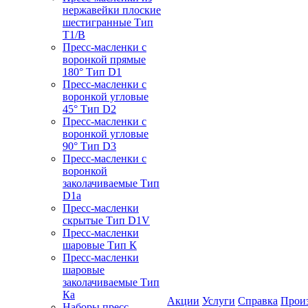
нержавейки плоские
шестигранные Тип
T1/B
Пресс-масленки с
воронкой прямые
180° Тип D1
Пресс-масленки с
воронкой угловые
45° Тип D2
Пресс-масленки с
воронкой угловые
90° Тип D3
Пресс-масленки с
воронкой
заколачиваемые Тип
D1a
Пресс-масленки
скрытые Тип D1V
Пресс-масленки
шаровые Тип К
Пресс-масленки
шаровые
заколачиваемые Тип
Кa
Акции
Услуги
Справка
Прои
Наборы пресс-