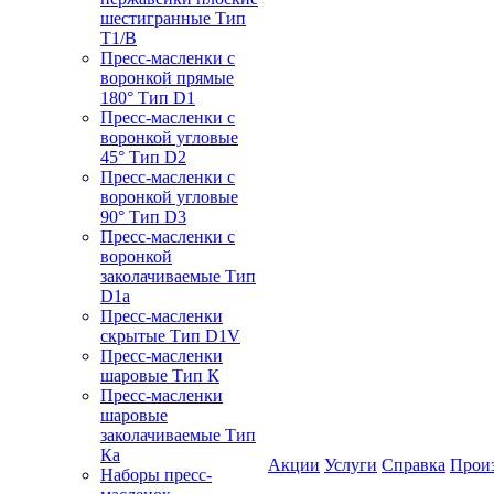
шестигранные Тип
T1/B
Пресс-масленки с
воронкой прямые
180° Тип D1
Пресс-масленки с
воронкой угловые
45° Тип D2
Пресс-масленки с
воронкой угловые
90° Тип D3
Пресс-масленки с
воронкой
заколачиваемые Тип
D1a
Пресс-масленки
скрытые Тип D1V
Пресс-масленки
шаровые Тип К
Пресс-масленки
шаровые
заколачиваемые Тип
Кa
Акции
Услуги
Справка
Прои
Наборы пресс-