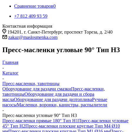
Сравнение товаров
0
+7 812 409 93 59
Контактная информация
194201, г. Санкт-Петербург, проспект Тореза, д. 2/40
zakaz@maslosmenka.com
Пресс-масленки угловые 90° Тип H3
Главная
-
Каталог
-
Пресс-масленки, тавотницы
Оборудование для раздачи смазки
Пресс-масленки,
тавотницы
Оборудование для раздачи и сбора
масла
Оборудование для раздачи дизтоплива
Ручные
насосы
Масленки, воронки, канистры, распылители
-
Пресс-масленки угловые 90° Тип H3
Пресс-масленки прямые 180° Тип H1
Пресс-масленки угловые
45° Тип H2
Пресс-масленки плоские круглые Тип M4 Ø10
мм
Пресс-масленки плоские круглые Тип M1 Ø16 мм
Пресс-