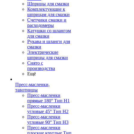
Шприцы для смазки
Комплектующие к
шприцам для смазки
Счетчики смазки и
расходомеры
Катушки со шлангом
для смазки
Рукава и шланги для
смазки
Электрические
шприцы для смазки
Снято с
производства
Ещё
Пресс-масленки,
тавотницы
Пресс-масленки
прямые 180° Тип H1
Пресс-масленки
угловые 45° Тип H2
Пресс-масленки
угловые 90° Тип H3
Пресс-масленки
плоские круглые Тип