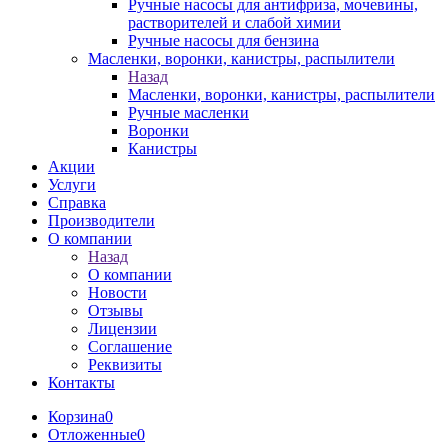
Ручные насосы для антифриза, мочевины,
растворителей и слабой химии
Ручные насосы для бензина
Масленки, воронки, канистры, распылители
Назад
Масленки, воронки, канистры, распылители
Ручные масленки
Воронки
Канистры
Акции
Услуги
Справка
Производители
О компании
Назад
О компании
Новости
Отзывы
Лицензии
Соглашение
Реквизиты
Контакты
Корзина
0
Отложенные
0