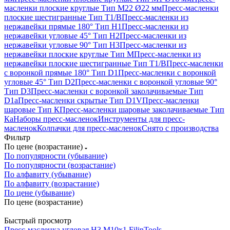
масленки плоские круглые Тип M22 Ø22 мм
Пресс-масленки
плоские шестигранные Тип T1/B
Пресс-масленки из
нержавейки прямые 180° Тип H1
Пресс-масленки из
нержавейки угловые 45° Тип H2
Пресс-масленки из
нержавейки угловые 90° Тип H3
Пресс-масленки из
нержавейки плоские круглые Тип M
Пресс-масленки из
нержавейки плоские шестигранные Тип T1/B
Пресс-масленки
с воронкой прямые 180° Тип D1
Пресс-масленки с воронкой
угловые 45° Тип D2
Пресс-масленки с воронкой угловые 90°
Тип D3
Пресс-масленки с воронкой заколачиваемые Тип
D1a
Пресс-масленки скрытые Тип D1V
Пресс-масленки
шаровые Тип К
Пресс-масленки шаровые заколачиваемые Тип
Кa
Наборы пресс-масленок
Инструменты для пресс-
масленок
Колпачки для пресс-масленок
Снято с производства
Фильтр
По цене (возрастание)
По популярности (убывание)
По популярности (возрастание)
По алфавиту (убывание)
По алфавиту (возрастание)
По цене (убывание)
По цене (возрастание)
Быстрый просмотр
Пресс-масленка угловая H3 M10x1 FilinTools