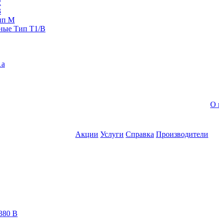
2
3
ип M
ные Тип T1/B
1a
О 
Акции
Услуги
Справка
Производители
380 В