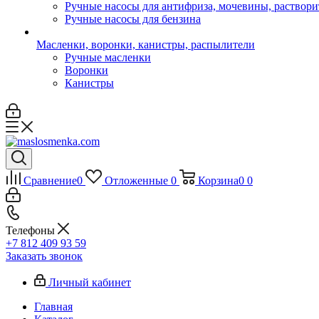
Ручные насосы для антифриза, мочевины, раствори
Ручные насосы для бензина
Масленки, воронки, канистры, распылители
Ручные масленки
Воронки
Канистры
Сравнение
0
Отложенные
0
Корзина
0
0
Телефоны
+7 812 409 93 59
Заказать звонок
Личный кабинет
Главная