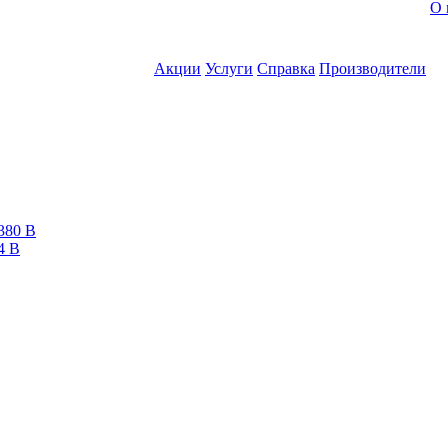
О 
Акции
Услуги
Справка
Производители
380 В
4 В