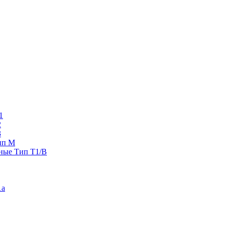
1
2
3
ип M
ные Тип T1/B
1a