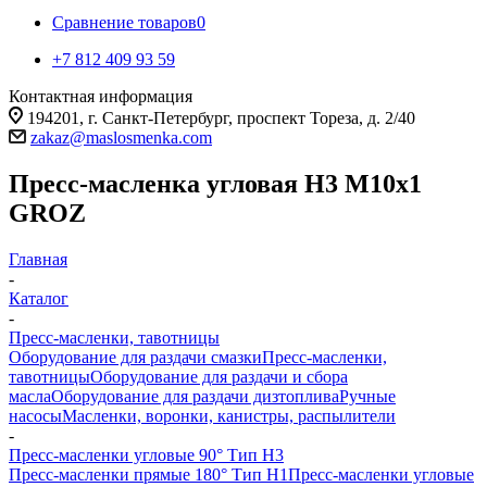
Сравнение товаров
0
+7 812 409 93 59
Контактная информация
194201, г. Санкт-Петербург, проспект Тореза, д. 2/40
zakaz@maslosmenka.com
Пресс-масленка угловая H3 M10x1
GROZ
Главная
-
Каталог
-
Пресс-масленки, тавотницы
Оборудование для раздачи смазки
Пресс-масленки,
тавотницы
Оборудование для раздачи и сбора
масла
Оборудование для раздачи дизтоплива
Ручные
насосы
Масленки, воронки, канистры, распылители
-
Пресс-масленки угловые 90° Тип H3
Пресс-масленки прямые 180° Тип H1
Пресс-масленки угловые