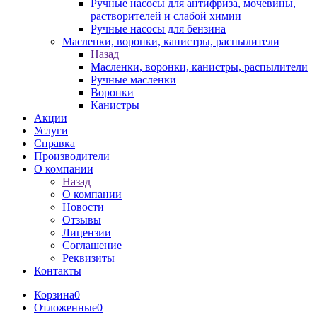
Ручные насосы для антифриза, мочевины,
растворителей и слабой химии
Ручные насосы для бензина
Масленки, воронки, канистры, распылители
Назад
Масленки, воронки, канистры, распылители
Ручные масленки
Воронки
Канистры
Акции
Услуги
Справка
Производители
О компании
Назад
О компании
Новости
Отзывы
Лицензии
Соглашение
Реквизиты
Контакты
Корзина
0
Отложенные
0