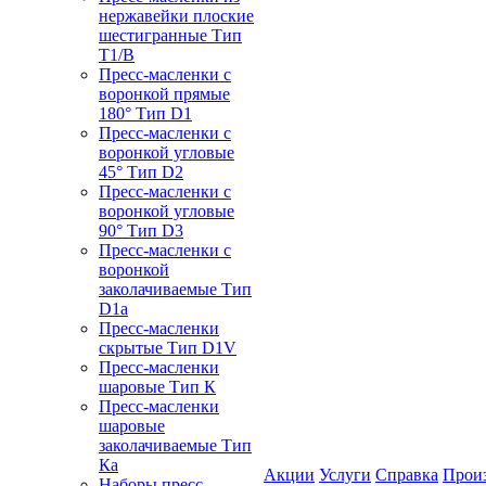
нержавейки плоские
шестигранные Тип
T1/B
Пресс-масленки с
воронкой прямые
180° Тип D1
Пресс-масленки с
воронкой угловые
45° Тип D2
Пресс-масленки с
воронкой угловые
90° Тип D3
Пресс-масленки с
воронкой
заколачиваемые Тип
D1a
Пресс-масленки
скрытые Тип D1V
Пресс-масленки
шаровые Тип К
Пресс-масленки
шаровые
заколачиваемые Тип
Кa
Акции
Услуги
Справка
Прои
Наборы пресс-