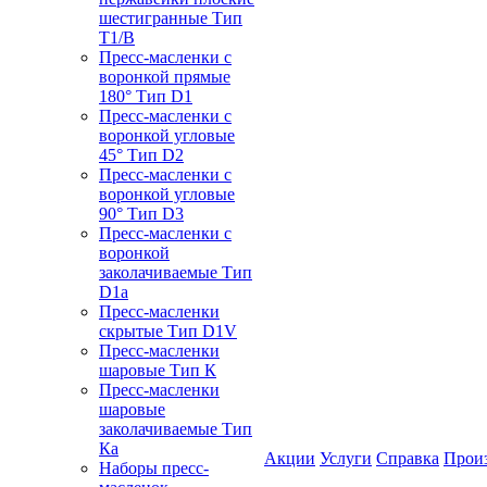
шестигранные Тип
T1/B
Пресс-масленки с
воронкой прямые
180° Тип D1
Пресс-масленки с
воронкой угловые
45° Тип D2
Пресс-масленки с
воронкой угловые
90° Тип D3
Пресс-масленки с
воронкой
заколачиваемые Тип
D1a
Пресс-масленки
скрытые Тип D1V
Пресс-масленки
шаровые Тип К
Пресс-масленки
шаровые
заколачиваемые Тип
Кa
Акции
Услуги
Справка
Прои
Наборы пресс-