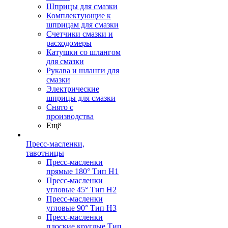
Шприцы для смазки
Комплектующие к
шприцам для смазки
Счетчики смазки и
расходомеры
Катушки со шлангом
для смазки
Рукава и шланги для
смазки
Электрические
шприцы для смазки
Снято с
производства
Ещё
Пресс-масленки,
тавотницы
Пресс-масленки
прямые 180° Тип H1
Пресс-масленки
угловые 45° Тип H2
Пресс-масленки
угловые 90° Тип H3
Пресс-масленки
плоские круглые Тип