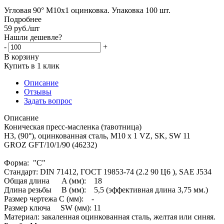
Угловая 90° М10х1 оцинковка. Упаковка 100 шт.
Подробнее
59
руб.
/шт
Нашли дешевле?
-
+
В корзину
Купить в 1 клик
Описание
Отзывы
Задать вопрос
Описание
Коническая пресс-масленка (тавотница)
H3, (90°), оцинкованная сталь, M10 x 1 VZ, SK, SW 11
GROZ GFT/10/1/90 (46232)
Форма: "C"
Стандарт: DIN 71412, ГОСТ 19853-74 (2.2 90 Ц6 ), SAE J534
Общая длина A (мм): 18
Длина резьбы B (мм): 5,5 (эффективная длина 3,75 мм.)
Размер чертежа С (мм): -
Размер ключа SW (мм): 11
Материал: закаленная оцинкованная сталь, желтая или синяя.