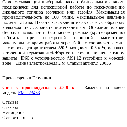
Самовсасывающий шиберный насос с байпасным клапаном,
предназначен для непрерывной работы по перекачиванию
дизельного топлива (солярки) или газойля. Максимальная
производительность до 100 л/мин, максимальное давление
подачи 1,8 атм. Высота всасывания насоса 5 м., с обратным
клапаном 6м., дальность всасывания 6м. Обводной клапан
(by-pass) позволяет в безопасном режиме (кратковременно)
работать при перекрытой напорной магистрали,
максимальное время работы через байпас составляет 2 мин.
Насос оснащен двигателем 220В, мощность 0,5 кВт, оснащен
встроенной термозащитой/Корпус насоса выполнен с типом
защиты IP66 с устойчивостью AlSi 12 (устойчив к морской
воде).. Длина электрокабеля 2 м. Старый артикул 23036
Произведено в Германии.
Снят с производства в 2019 г.
Заменен на новую
модель:
FMT 23433
Отзывы
Отзывы
Нет оценок
Оставить отзыв