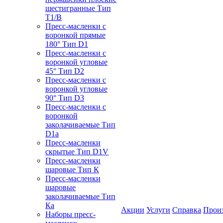
шестигранные Тип
T1/B
Пресс-масленки с
воронкой прямые
180° Тип D1
Пресс-масленки с
воронкой угловые
45° Тип D2
Пресс-масленки с
воронкой угловые
90° Тип D3
Пресс-масленки с
воронкой
заколачиваемые Тип
D1a
Пресс-масленки
скрытые Тип D1V
Пресс-масленки
шаровые Тип К
Пресс-масленки
шаровые
заколачиваемые Тип
Кa
Акции
Услуги
Справка
Прои
Наборы пресс-