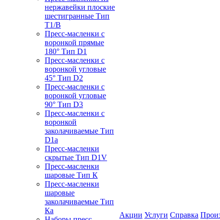
нержавейки плоские
шестигранные Тип
T1/B
Пресс-масленки с
воронкой прямые
180° Тип D1
Пресс-масленки с
воронкой угловые
45° Тип D2
Пресс-масленки с
воронкой угловые
90° Тип D3
Пресс-масленки с
воронкой
заколачиваемые Тип
D1a
Пресс-масленки
скрытые Тип D1V
Пресс-масленки
шаровые Тип К
Пресс-масленки
шаровые
заколачиваемые Тип
Кa
Акции
Услуги
Справка
Прои
Наборы пресс-