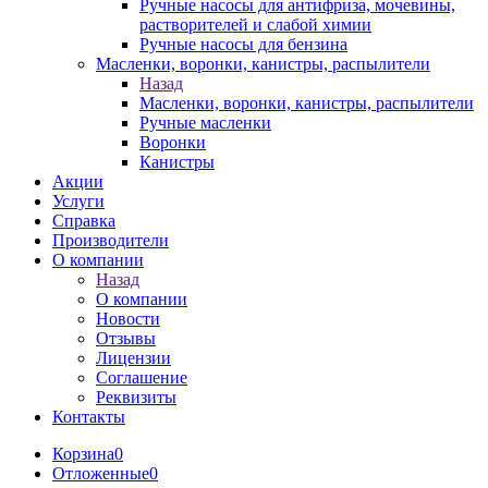
Ручные насосы для антифриза, мочевины,
растворителей и слабой химии
Ручные насосы для бензина
Масленки, воронки, канистры, распылители
Назад
Масленки, воронки, канистры, распылители
Ручные масленки
Воронки
Канистры
Акции
Услуги
Справка
Производители
О компании
Назад
О компании
Новости
Отзывы
Лицензии
Соглашение
Реквизиты
Контакты
Корзина
0
Отложенные
0