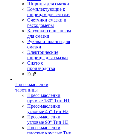
Шприцы для смазки
Комплектующие к
шприцам для смазки
Счетчики смазки и
расходомеры
Катушки со шлангом
для смазки
Рукава и шланги для
смазки
Электрические
шприцы для смазки
Снято с
производства
Ещё
Пресс-масленки,
тавотницы
Пресс-масленки
прямые 180° Тип H1
Пресс-масленки
угловые 45° Тип H2
Пресс-масленки
угловые 90° Тип H3
Пресс-масленки
плоские круглые Тип