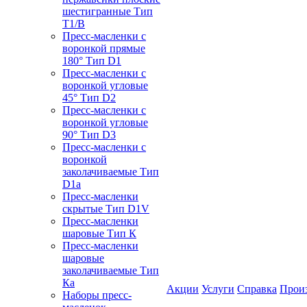
шестигранные Тип
T1/B
Пресс-масленки с
воронкой прямые
180° Тип D1
Пресс-масленки с
воронкой угловые
45° Тип D2
Пресс-масленки с
воронкой угловые
90° Тип D3
Пресс-масленки с
воронкой
заколачиваемые Тип
D1a
Пресс-масленки
скрытые Тип D1V
Пресс-масленки
шаровые Тип К
Пресс-масленки
шаровые
заколачиваемые Тип
Кa
Акции
Услуги
Справка
Прои
Наборы пресс-