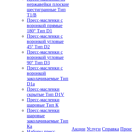
нержавейки плоские
шестигранные Тип
T1/B
Пресс-масленки с
воронкой прямые
180° Тип D1
Пресс-масленки с
воронкой угловые
45° Тип D2
Пресс-масленки с
воронкой угловые
90° Тип D3
Пресс-масленки с
воронкой
заколачиваемые Тип
D1a
Пресс-масленки
скрытые Тип D1V
Пресс-масленки
шаровые Тип К
Пресс-масленки
шаровые
заколачиваемые Тип
Кa
Акции
Услуги
Справка
Прои
Наборы пресс-