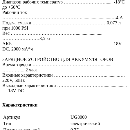
Диапазон рабочих температур ………………………...... -18°C
до +50°C
Рабочий ток
……………………………………………..........................…4 A
Подача смазки …………………………………………0,077 л
при 1000 PSI
Вес …………………………………….......................
……………………3,5 кг
АКБ ……………………………………………………...…18V
DC, 2000 мА*ч
ЗАРЯДНОЕ УСТРОЙСТВО ДЛЯ АККУМУЛЯТОРОВ
Время зарядки ……………………………………….........
…………... 2 часа
Входные характеристики ……………………………............….
220V, 50Hz
Выходные характеристики …………………………....................
… 18V DC
Характеристики
Артикул
UG8000
Тип
электрический
Подача за ход, см3
0,77