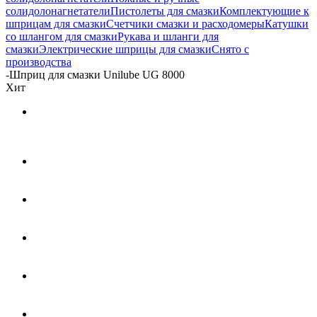
солидолонагнетатели
Пистолеты для смазки
Комплектующие к
шприцам для смазки
Счетчики смазки и расходомеры
Катушки
со шлангом для смазки
Рукава и шланги для
смазки
Электрические шприцы для смазки
Снято с
производства
-
Шприц для смазки Unilube UG 8000
Хит