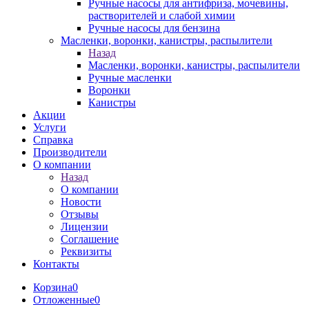
Ручные насосы для антифриза, мочевины,
растворителей и слабой химии
Ручные насосы для бензина
Масленки, воронки, канистры, распылители
Назад
Масленки, воронки, канистры, распылители
Ручные масленки
Воронки
Канистры
Акции
Услуги
Справка
Производители
О компании
Назад
О компании
Новости
Отзывы
Лицензии
Соглашение
Реквизиты
Контакты
Корзина
0
Отложенные
0