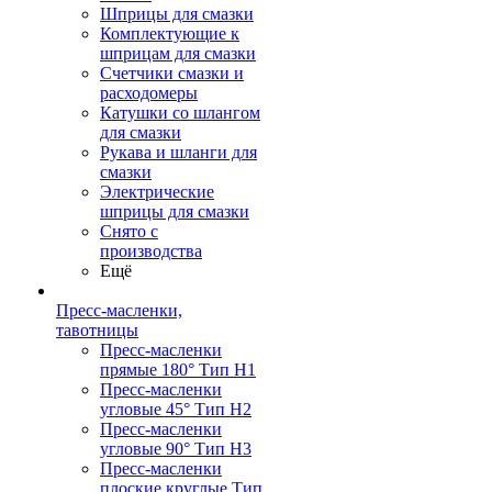
Шприцы для смазки
Комплектующие к
шприцам для смазки
Счетчики смазки и
расходомеры
Катушки со шлангом
для смазки
Рукава и шланги для
смазки
Электрические
шприцы для смазки
Снято с
производства
Ещё
Пресс-масленки,
тавотницы
Пресс-масленки
прямые 180° Тип H1
Пресс-масленки
угловые 45° Тип H2
Пресс-масленки
угловые 90° Тип H3
Пресс-масленки
плоские круглые Тип