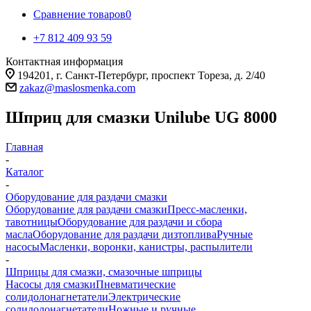
Сравнение товаров
0
+7 812 409 93 59
Контактная информация
194201, г. Санкт-Петербург, проспект Тореза, д. 2/40
zakaz@maslosmenka.com
Шприц для смазки Unilube UG 8000
Главная
-
Каталог
-
Оборудование для раздачи смазки
Оборудование для раздачи смазки
Пресс-масленки,
тавотницы
Оборудование для раздачи и сбора
масла
Оборудование для раздачи дизтоплива
Ручные
насосы
Масленки, воронки, канистры, распылители
-
Шприцы для смазки, смазочные шприцы
Насосы для смазки
Пневматические
солидолонагнетатели
Электрические
солидолонагнетатели
Ножные и ручные