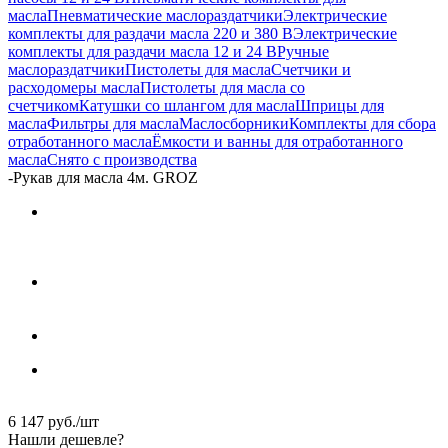
масла
Пневматические маслораздатчики
Электрические
комплекты для раздачи масла 220 и 380 В
Электрические
комплекты для раздачи масла 12 и 24 В
Ручные
маслораздатчики
Пистолеты для масла
Счетчики и
расходомеры масла
Пистолеты для масла со
счетчиком
Катушки со шлангом для масла
Шприцы для
масла
Фильтры для масла
Маслосборники
Комплекты для сбора
отработанного масла
Ёмкости и ванны для отработанного
масла
Снято с производства
-
Рукав для масла 4м. GROZ
6 147
руб.
/шт
Нашли дешевле?