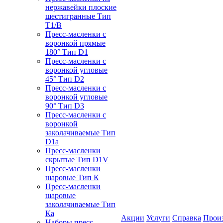
нержавейки плоские
шестигранные Тип
T1/B
Пресс-масленки с
воронкой прямые
180° Тип D1
Пресс-масленки с
воронкой угловые
45° Тип D2
Пресс-масленки с
воронкой угловые
90° Тип D3
Пресс-масленки с
воронкой
заколачиваемые Тип
D1a
Пресс-масленки
скрытые Тип D1V
Пресс-масленки
шаровые Тип К
Пресс-масленки
шаровые
заколачиваемые Тип
Кa
Акции
Услуги
Справка
Прои
Наборы пресс-