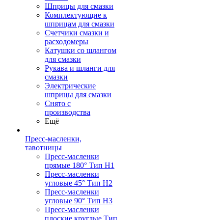
Шприцы для смазки
Комплектующие к
шприцам для смазки
Счетчики смазки и
расходомеры
Катушки со шлангом
для смазки
Рукава и шланги для
смазки
Электрические
шприцы для смазки
Снято с
производства
Ещё
Пресс-масленки,
тавотницы
Пресс-масленки
прямые 180° Тип H1
Пресс-масленки
угловые 45° Тип H2
Пресс-масленки
угловые 90° Тип H3
Пресс-масленки
плоские круглые Тип