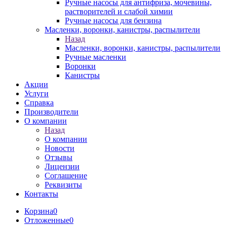
Ручные насосы для антифриза, мочевины,
растворителей и слабой химии
Ручные насосы для бензина
Масленки, воронки, канистры, распылители
Назад
Масленки, воронки, канистры, распылители
Ручные масленки
Воронки
Канистры
Акции
Услуги
Справка
Производители
О компании
Назад
О компании
Новости
Отзывы
Лицензии
Соглашение
Реквизиты
Контакты
Корзина
0
Отложенные
0