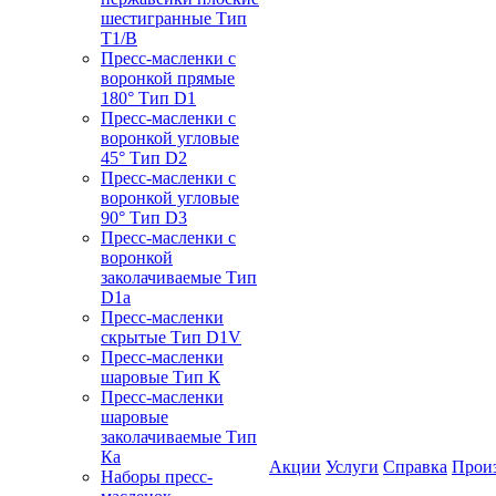
шестигранные Тип
T1/B
Пресс-масленки с
воронкой прямые
180° Тип D1
Пресс-масленки с
воронкой угловые
45° Тип D2
Пресс-масленки с
воронкой угловые
90° Тип D3
Пресс-масленки с
воронкой
заколачиваемые Тип
D1a
Пресс-масленки
скрытые Тип D1V
Пресс-масленки
шаровые Тип К
Пресс-масленки
шаровые
заколачиваемые Тип
Кa
Акции
Услуги
Справка
Прои
Наборы пресс-