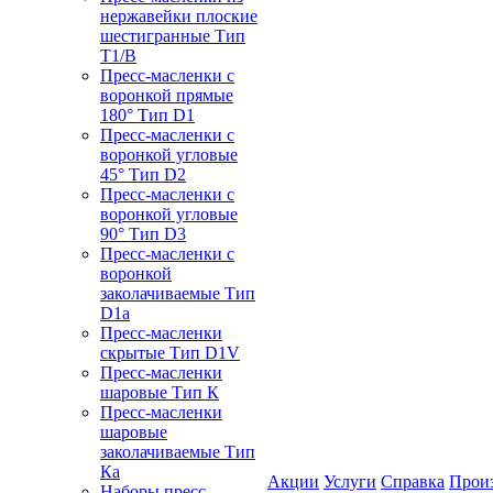
нержавейки плоские
шестигранные Тип
T1/B
Пресс-масленки с
воронкой прямые
180° Тип D1
Пресс-масленки с
воронкой угловые
45° Тип D2
Пресс-масленки с
воронкой угловые
90° Тип D3
Пресс-масленки с
воронкой
заколачиваемые Тип
D1a
Пресс-масленки
скрытые Тип D1V
Пресс-масленки
шаровые Тип К
Пресс-масленки
шаровые
заколачиваемые Тип
Кa
Акции
Услуги
Справка
Прои
Наборы пресс-