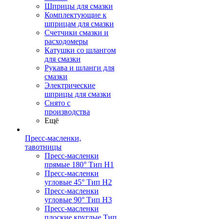
Шприцы для смазки
Комплектующие к
шприцам для смазки
Счетчики смазки и
расходомеры
Катушки со шлангом
для смазки
Рукава и шланги для
смазки
Электрические
шприцы для смазки
Снято с
производства
Ещё
Пресс-масленки,
тавотницы
Пресс-масленки
прямые 180° Тип H1
Пресс-масленки
угловые 45° Тип H2
Пресс-масленки
угловые 90° Тип H3
Пресс-масленки
плоские круглые Тип