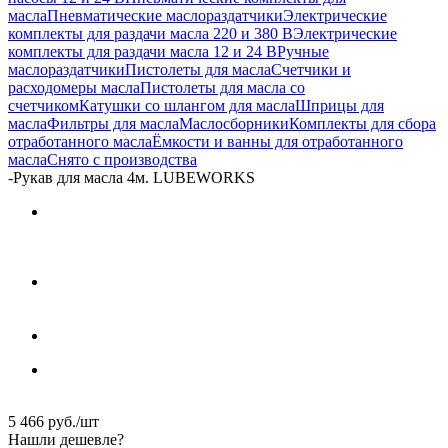
масла
Пневматические маслораздатчики
Электрические
комплекты для раздачи масла 220 и 380 В
Электрические
комплекты для раздачи масла 12 и 24 В
Ручные
маслораздатчики
Пистолеты для масла
Счетчики и
расходомеры масла
Пистолеты для масла со
счетчиком
Катушки со шлангом для масла
Шприцы для
масла
Фильтры для масла
Маслосборники
Комплекты для сбора
отработанного масла
Ёмкости и ванны для отработанного
масла
Снято с производства
-
Рукав для масла 4м. LUBEWORKS
5 466
руб.
/шт
Нашли дешевле?