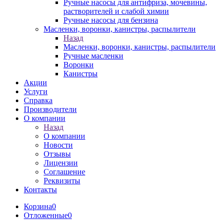
Ручные насосы для антифриза, мочевины,
растворителей и слабой химии
Ручные насосы для бензина
Масленки, воронки, канистры, распылители
Назад
Масленки, воронки, канистры, распылители
Ручные масленки
Воронки
Канистры
Акции
Услуги
Справка
Производители
О компании
Назад
О компании
Новости
Отзывы
Лицензии
Соглашение
Реквизиты
Контакты
Корзина
0
Отложенные
0