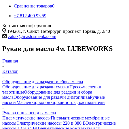
Сравнение товаров
0
+7 812 409 93 59
Контактная информация
194201, г. Санкт-Петербург, проспект Тореза, д. 2/40
zakaz@maslosmenka.com
Рукав для масла 4м. LUBEWORKS
Главная
-
Каталог
-
Оборудование для раздачи и сбора масла
Оборудование для раздачи смазки
Пресс-масленки,
тавотницы
Оборудование для раздачи и сбора
масла
Оборудование для раздачи дизтоплива
Ручные
насосы
Масленки, воронки, канистры, распылители
-
Рукава и шланги для масла
Пневматические насосы
Пневматические мембранные
насосы
Электрические насосы 220 и 380 В
Электрические
насосы 12 и 24 В
Пневматические комплекты для