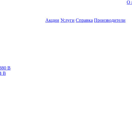
О 
Акции
Услуги
Справка
Производители
380 В
4 В