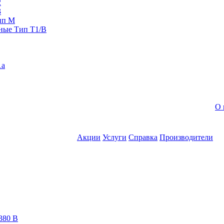
2
3
ип M
ные Тип T1/B
1a
О 
Акции
Услуги
Справка
Производители
380 В