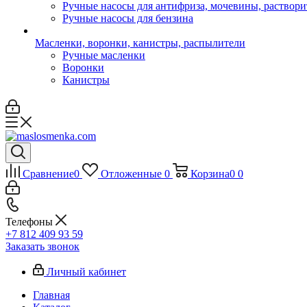
Ручные насосы для антифриза, мочевины, раствори
Ручные насосы для бензина
Масленки, воронки, канистры, распылители
Ручные масленки
Воронки
Канистры
Сравнение
0
Отложенные
0
Корзина
0
0
Телефоны
+7 812 409 93 59
Заказать звонок
Личный кабинет
Главная