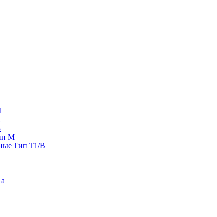
1
2
3
ип M
ные Тип T1/B
1a