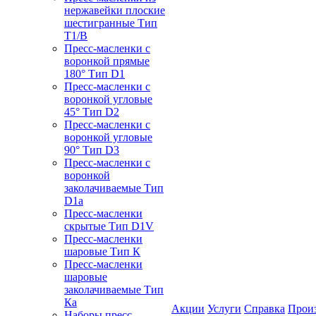
нержавейки плоские
шестигранные Тип
T1/B
Пресс-масленки с
воронкой прямые
180° Тип D1
Пресс-масленки с
воронкой угловые
45° Тип D2
Пресс-масленки с
воронкой угловые
90° Тип D3
Пресс-масленки с
воронкой
заколачиваемые Тип
D1a
Пресс-масленки
скрытые Тип D1V
Пресс-масленки
шаровые Тип К
Пресс-масленки
шаровые
заколачиваемые Тип
Кa
Акции
Услуги
Справка
Прои
Наборы пресс-