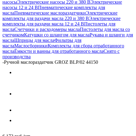
насосы
Электрические насосы 220 и 380 В
Электрические
насосы 12 и 24 В
Пневматические комплекты для
масла
Пневматические маслораздатчики
Электрические
комплекты для раздачи масла 220 и 380 В
Электрические
комплекты для раздачи масла 12 и 24 В
Пистолеты для
масла
Счетчики и расходомеры масла
Пистолеты для масла со
счетчиком
Катушки со шлангом для масла
Рукава и шланги для
масла
Шприцы для масла
Фильтры для
масла
Маслосборники
Комплекты для сбора отработанного
масла
Ёмкости и ванны для отработанного масла
Снято с
производства
-
Ручной маслораздатчик GROZ BLP/02 44150