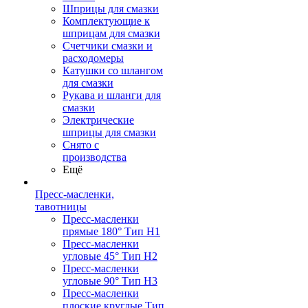
Шприцы для смазки
Комплектующие к
шприцам для смазки
Счетчики смазки и
расходомеры
Катушки со шлангом
для смазки
Рукава и шланги для
смазки
Электрические
шприцы для смазки
Снято с
производства
Ещё
Пресс-масленки,
тавотницы
Пресс-масленки
прямые 180° Тип H1
Пресс-масленки
угловые 45° Тип H2
Пресс-масленки
угловые 90° Тип H3
Пресс-масленки
плоские круглые Тип