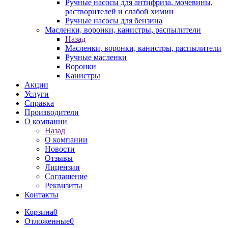
Ручные насосы для антифриза, мочевины,
растворителей и слабой химии
Ручные насосы для бензина
Масленки, воронки, канистры, распылители
Назад
Масленки, воронки, канистры, распылители
Ручные масленки
Воронки
Канистры
Акции
Услуги
Справка
Производители
О компании
Назад
О компании
Новости
Отзывы
Лицензии
Соглашение
Реквизиты
Контакты
Корзина
0
Отложенные
0