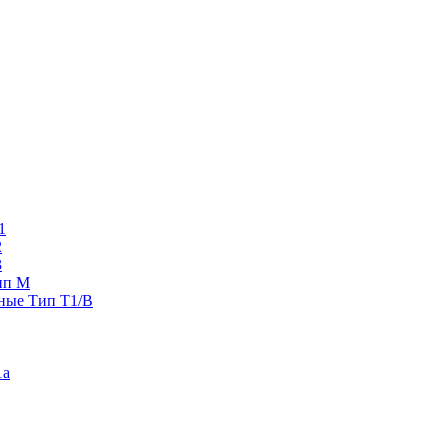
1
2
3
ип M
ные Тип T1/B
1a