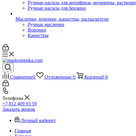
Ручные насосы для антифриза, мочевины, раствори
Ручные насосы для бензина
Масленки, воронки, канистры, распылители
Ручные масленки
Воронки
Канистры
Сравнение
0
Отложенные
0
Корзина
0
0
Телефоны
+7 812 409 93 59
Заказать звонок
Личный кабинет
Главная