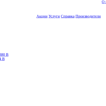
О 
Акции
Услуги
Справка
Производители
380 В
4 В