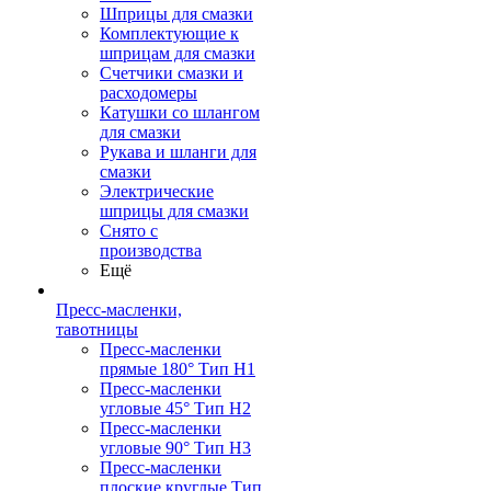
Шприцы для смазки
Комплектующие к
шприцам для смазки
Счетчики смазки и
расходомеры
Катушки со шлангом
для смазки
Рукава и шланги для
смазки
Электрические
шприцы для смазки
Снято с
производства
Ещё
Пресс-масленки,
тавотницы
Пресс-масленки
прямые 180° Тип H1
Пресс-масленки
угловые 45° Тип H2
Пресс-масленки
угловые 90° Тип H3
Пресс-масленки
плоские круглые Тип