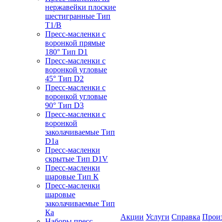
нержавейки плоские
шестигранные Тип
T1/B
Пресс-масленки с
воронкой прямые
180° Тип D1
Пресс-масленки с
воронкой угловые
45° Тип D2
Пресс-масленки с
воронкой угловые
90° Тип D3
Пресс-масленки с
воронкой
заколачиваемые Тип
D1a
Пресс-масленки
скрытые Тип D1V
Пресс-масленки
шаровые Тип К
Пресс-масленки
шаровые
заколачиваемые Тип
Кa
Акции
Услуги
Справка
Прои
Наборы пресс-