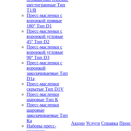
шестигранные Тип
T1/B
Пресс-масленки с
воронкой прямые
180° Тип D1
Пресс-масленки с
воронкой угловые
45° Тип D2
Пресс-масленки с
воронкой угловые
90° Тип D3
Пресс-масленки с
воронкой
заколачиваемые Тип
D1a
Пресс-масленки
скрытые Тип D1V
Пресс-масленки
шаровые Тип К
Пресс-масленки
шаровые
заколачиваемые Тип
Кa
Акции
Услуги
Справка
Прои
Наборы пресс-