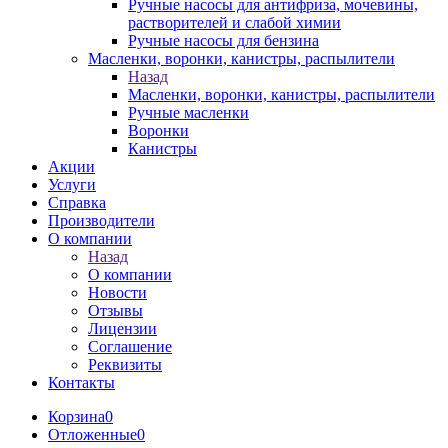
Ручные насосы для антифриза, мочевины,
растворителей и слабой химии
Ручные насосы для бензина
Масленки, воронки, канистры, распылители
Назад
Масленки, воронки, канистры, распылители
Ручные масленки
Воронки
Канистры
Акции
Услуги
Справка
Производители
О компании
Назад
О компании
Новости
Отзывы
Лицензии
Соглашение
Реквизиты
Контакты
Корзина
0
Отложенные
0