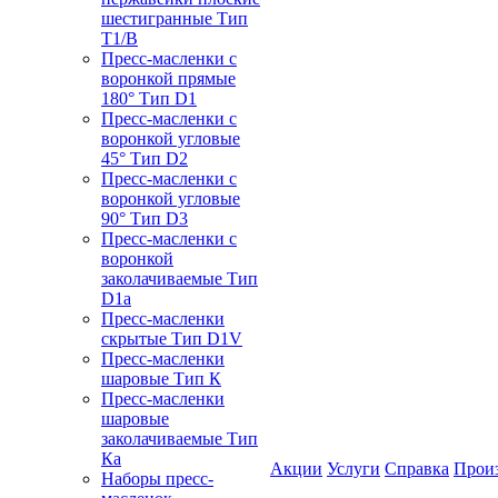
шестигранные Тип
T1/B
Пресс-масленки с
воронкой прямые
180° Тип D1
Пресс-масленки с
воронкой угловые
45° Тип D2
Пресс-масленки с
воронкой угловые
90° Тип D3
Пресс-масленки с
воронкой
заколачиваемые Тип
D1a
Пресс-масленки
скрытые Тип D1V
Пресс-масленки
шаровые Тип К
Пресс-масленки
шаровые
заколачиваемые Тип
Кa
Акции
Услуги
Справка
Прои
Наборы пресс-