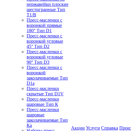
нержавейки плоские
шестигранные Тип
T1/B
Пресс-масленки с
воронкой прямые
180° Тип D1
Пресс-масленки с
воронкой угловые
45° Тип D2
Пресс-масленки с
воронкой угловые
90° Тип D3
Пресс-масленки с
воронкой
заколачиваемые Тип
D1a
Пресс-масленки
скрытые Тип D1V
Пресс-масленки
шаровые Тип К
Пресс-масленки
шаровые
заколачиваемые Тип
Кa
Акции
Услуги
Справка
Прои
Наборы пресс-