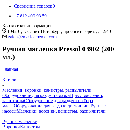
Сравнение товаров
0
+7 812 409 93 59
Контактная информация
194201, г. Санкт-Петербург, проспект Тореза, д. 2/40
zakaz@maslosmenka.com
Ручная масленка Pressol 03902 (200
мл.)
Главная
-
Каталог
-
Масленки, воронки, канистры, распылители
Оборудование для раздачи смазки
Пресс-масленки,
тавотницы
Оборудование для раздачи и сбора
масла
Оборудование для раздачи дизтоплива
Ручные
насосы
Масленки, воронки, канистры, распылители
-
Ручные масленки
Воронки
Канистры