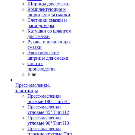
Шприцы для смазки
Комплектующие к
шприцам для смазки
Счетчики смазки и
расходомеры
Катушки со шлангом
для смазки
Рукава и шланги для
смазки
Электрические
шприцы для смазки
Снято с
производства
Ещё
Пресс-масленки,
тавотницы
Пресс-масленки
прямые 180° Тип H1
Пресс-масленки
угловые 45° Тип H2
Пресс-масленки
угловые 90° Тип H3
Пресс-масленки
плоские круглые Тип