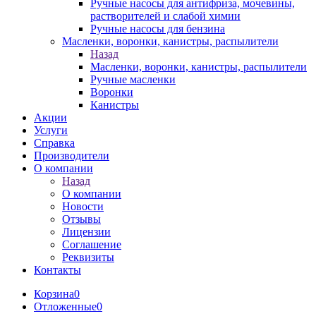
Ручные насосы для антифриза, мочевины,
растворителей и слабой химии
Ручные насосы для бензина
Масленки, воронки, канистры, распылители
Назад
Масленки, воронки, канистры, распылители
Ручные масленки
Воронки
Канистры
Акции
Услуги
Справка
Производители
О компании
Назад
О компании
Новости
Отзывы
Лицензии
Соглашение
Реквизиты
Контакты
Корзина
0
Отложенные
0