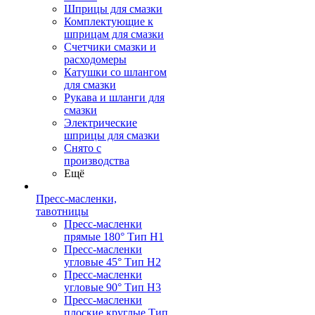
Шприцы для смазки
Комплектующие к
шприцам для смазки
Счетчики смазки и
расходомеры
Катушки со шлангом
для смазки
Рукава и шланги для
смазки
Электрические
шприцы для смазки
Снято с
производства
Ещё
Пресс-масленки,
тавотницы
Пресс-масленки
прямые 180° Тип H1
Пресс-масленки
угловые 45° Тип H2
Пресс-масленки
угловые 90° Тип H3
Пресс-масленки
плоские круглые Тип