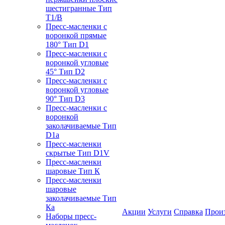
шестигранные Тип
T1/B
Пресс-масленки с
воронкой прямые
180° Тип D1
Пресс-масленки с
воронкой угловые
45° Тип D2
Пресс-масленки с
воронкой угловые
90° Тип D3
Пресс-масленки с
воронкой
заколачиваемые Тип
D1a
Пресс-масленки
скрытые Тип D1V
Пресс-масленки
шаровые Тип К
Пресс-масленки
шаровые
заколачиваемые Тип
Кa
Акции
Услуги
Справка
Прои
Наборы пресс-