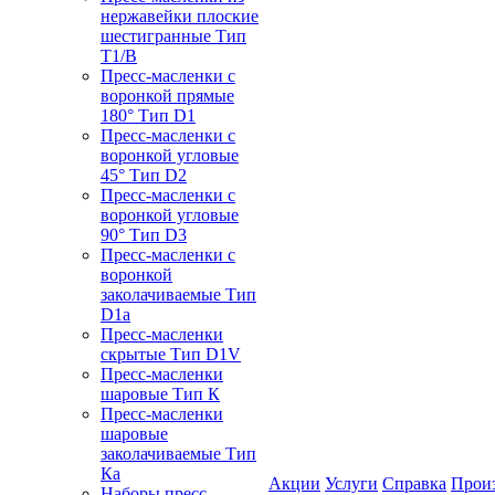
нержавейки плоские
шестигранные Тип
T1/B
Пресс-масленки с
воронкой прямые
180° Тип D1
Пресс-масленки с
воронкой угловые
45° Тип D2
Пресс-масленки с
воронкой угловые
90° Тип D3
Пресс-масленки с
воронкой
заколачиваемые Тип
D1a
Пресс-масленки
скрытые Тип D1V
Пресс-масленки
шаровые Тип К
Пресс-масленки
шаровые
заколачиваемые Тип
Кa
Акции
Услуги
Справка
Прои
Наборы пресс-