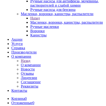
Ручные насосы для антифриза, мочевины,
растворителей и слабой химии
Ручные насосы для бензина
Масленки, воронки, канистры, распылители
Назад
Масленки, воронки, канистры, распылители
Ручные масленки
Воронки
Канистры
Акции
Услуги
Справка
Производители
О компании
Назад
О компании
Новости
Отзывы
Лицензии
Соглашение
Реквизиты
Контакты
Корзина
0
Отложенные
0