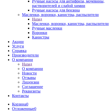
Ручные насосы для антифриза, мочевины,
растворителей и слабой химии
Ручные насосы для бензина
Масленки, воронки, канистры, распылители
Назад
Масленки, воронки, канистры, распылители
Ручные масленки
Воронки
Канистры
Акции
Услуги
Справка
Производители
О компании
Назад
О компании
Новости
Отзывы
Лицензии
Соглашение
Реквизиты
Контакты
Корзина
0
Отложенные
0