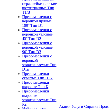
нержавейки плоские
шестигранные Тип
T1/B
Пресс-масленки с
воронкой прямые
180° Тип D1
Пресс-масленки с
воронкой угловые
45° Тип D2
Пресс-масленки с
воронкой угловые
90° Тип D3
Пресс-масленки с
воронкой
заколачиваемые Тип
D1a
Пресс-масленки
скрытые Тип D1V
Пресс-масленки
шаровые Тип К
Пресс-масленки
шаровые
заколачиваемые Тип
Кa
Акции
Услуги
Справка
Прои
Наборы пресс-