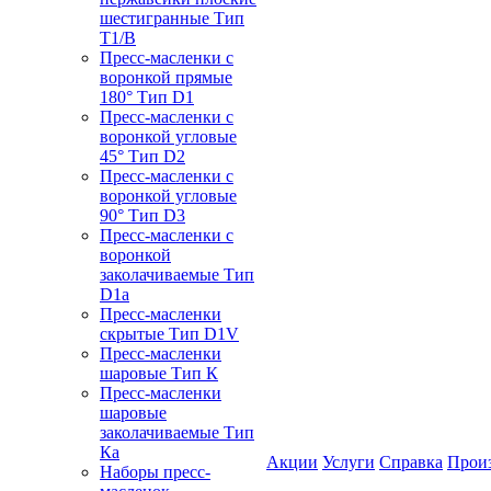
шестигранные Тип
T1/B
Пресс-масленки с
воронкой прямые
180° Тип D1
Пресс-масленки с
воронкой угловые
45° Тип D2
Пресс-масленки с
воронкой угловые
90° Тип D3
Пресс-масленки с
воронкой
заколачиваемые Тип
D1a
Пресс-масленки
скрытые Тип D1V
Пресс-масленки
шаровые Тип К
Пресс-масленки
шаровые
заколачиваемые Тип
Кa
Акции
Услуги
Справка
Прои
Наборы пресс-