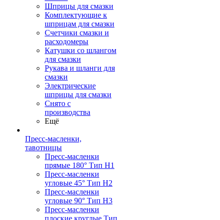
Шприцы для смазки
Комплектующие к
шприцам для смазки
Счетчики смазки и
расходомеры
Катушки со шлангом
для смазки
Рукава и шланги для
смазки
Электрические
шприцы для смазки
Снято с
производства
Ещё
Пресс-масленки,
тавотницы
Пресс-масленки
прямые 180° Тип H1
Пресс-масленки
угловые 45° Тип H2
Пресс-масленки
угловые 90° Тип H3
Пресс-масленки
плоские круглые Тип