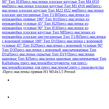
90° Тип H3
Пресс-масленки плоские круглые Тип M4 Ø10
мм
Пресс-масленки плоские круглые Тип M1 Ø16 мм
Пресс-
масленки плоские круглые Тип M22 Ø22 мм
Пресс-масленки
плоские шестигранные Тип T1/B
Пресс-масленки из
нержавейки прямые 180° Тип H1
Пресс-масленки из
нержавейки угловые 45° Тип H2
Пресс-масленки из
нержавейки угловые 90° Тип H3
Пресс-масленки из
нержавейки плоские круглые Тип M
Пресс-масленки из
нержавейки плоские шестигранные Тип T1/B
Пресс-масленки
с воронкой прямые 180° Тип D1
Пресс-масленки с воронкой
угловые 45° Тип D2
Пресс-масленки с воронкой угловые 90°
Тип D3
Пресс-масленки с воронкой заколачиваемые Тип
D1a
Пресс-масленки скрытые Тип D1V
Пресс-масленки
шаровые Тип К
Пресс-масленки шаровые заколачиваемые Тип
Кa
Наборы пресс-масленок
Инструменты для пресс-
масленок
Колпачки для пресс-масленок
Снято с производства
-
Пресс-масленка прямая H1 M14x1,5 Pressol