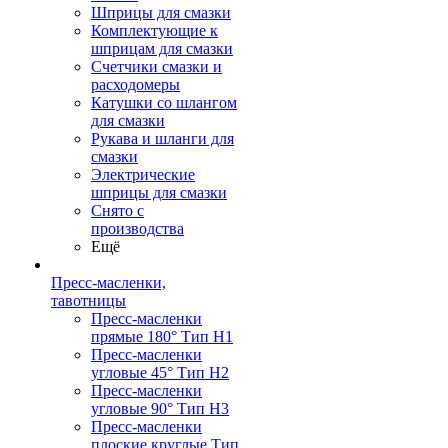
Шприцы для смазки
Комплектующие к
шприцам для смазки
Счетчики смазки и
расходомеры
Катушки со шлангом
для смазки
Рукава и шланги для
смазки
Электрические
шприцы для смазки
Снято с
производства
Ещё
Пресс-масленки,
тавотницы
Пресс-масленки
прямые 180° Тип H1
Пресс-масленки
угловые 45° Тип H2
Пресс-масленки
угловые 90° Тип H3
Пресс-масленки
плоские круглые Тип