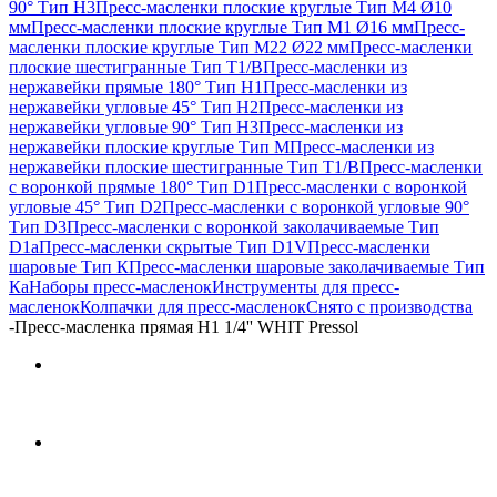
90° Тип H3
Пресс-масленки плоские круглые Тип M4 Ø10
мм
Пресс-масленки плоские круглые Тип M1 Ø16 мм
Пресс-
масленки плоские круглые Тип M22 Ø22 мм
Пресс-масленки
плоские шестигранные Тип T1/B
Пресс-масленки из
нержавейки прямые 180° Тип H1
Пресс-масленки из
нержавейки угловые 45° Тип H2
Пресс-масленки из
нержавейки угловые 90° Тип H3
Пресс-масленки из
нержавейки плоские круглые Тип M
Пресс-масленки из
нержавейки плоские шестигранные Тип T1/B
Пресс-масленки
с воронкой прямые 180° Тип D1
Пресс-масленки с воронкой
угловые 45° Тип D2
Пресс-масленки с воронкой угловые 90°
Тип D3
Пресс-масленки с воронкой заколачиваемые Тип
D1a
Пресс-масленки скрытые Тип D1V
Пресс-масленки
шаровые Тип К
Пресс-масленки шаровые заколачиваемые Тип
Кa
Наборы пресс-масленок
Инструменты для пресс-
масленок
Колпачки для пресс-масленок
Снято с производства
-
Пресс-масленка прямая H1 1/4'' WHIT Pressol