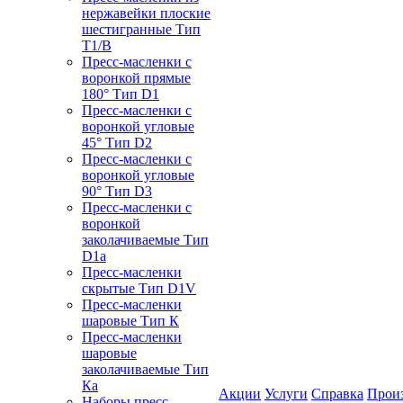
нержавейки плоские
шестигранные Тип
T1/B
Пресс-масленки с
воронкой прямые
180° Тип D1
Пресс-масленки с
воронкой угловые
45° Тип D2
Пресс-масленки с
воронкой угловые
90° Тип D3
Пресс-масленки с
воронкой
заколачиваемые Тип
D1a
Пресс-масленки
скрытые Тип D1V
Пресс-масленки
шаровые Тип К
Пресс-масленки
шаровые
заколачиваемые Тип
Кa
Акции
Услуги
Справка
Прои
Наборы пресс-