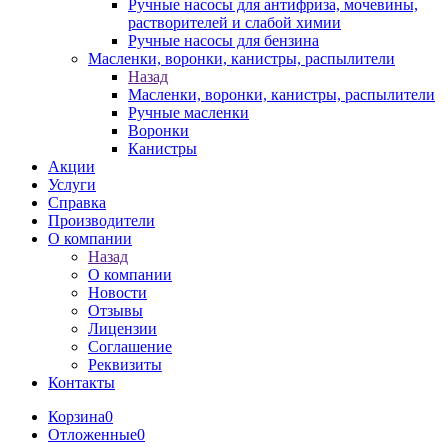
Ручные насосы для антифриза, мочевины,
растворителей и слабой химии
Ручные насосы для бензина
Масленки, воронки, канистры, распылители
Назад
Масленки, воронки, канистры, распылители
Ручные масленки
Воронки
Канистры
Акции
Услуги
Справка
Производители
О компании
Назад
О компании
Новости
Отзывы
Лицензии
Соглашение
Реквизиты
Контакты
Корзина
0
Отложенные
0