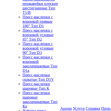
нержавейки плоские
шестигранные Тип
T1/B
Пресс-масленки с
воронкой прямые
180° Тип D1
Пресс-масленки с
воронкой угловые
45° Тип D2
Пресс-масленки с
воронкой угловые
90° Тип D3
Пресс-масленки с
воронкой
заколачиваемые Тип
D1a
Пресс-масленки
скрытые Тип D1V
Пресс-масленки
шаровые Тип К
Пресс-масленки
шаровые
заколачиваемые Тип
Кa
Акции
Услуги
Справка
Прои
Наборы пресс-