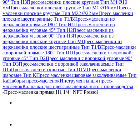
90° Тип H3
Пресс-масленки плоские круглые Тип M4 Ø10
мм
Пресс-масленки плоские круглые Тип M1 Ø16 мм
Пресс-
масленки плоские круглые Тип M22 Ø22 мм
Пресс-масленки
плоские шестигранные Тип T1/B
Пресс-масленки из
нержавейки прямые 180° Тип H1
Пресс-масленки из
нержавейки угловые 45° Тип H2
Пресс-масленки из
нержавейки угловые 90° Тип H3
Пресс-масленки из
нержавейки плоские круглые Тип M
Пресс-масленки из
нержавейки плоские шестигранные Тип T1/B
Пресс-масленки
с воронкой прямые 180° Тип D1
Пресс-масленки с воронкой
угловые 45° Тип D2
Пресс-масленки с воронкой угловые 90°
Тип D3
Пресс-масленки с воронкой заколачиваемые Тип
D1a
Пресс-масленки скрытые Тип D1V
Пресс-масленки
шаровые Тип К
Пресс-масленки шаровые заколачиваемые Тип
Кa
Наборы пресс-масленок
Инструменты для пресс-
масленок
Колпачки для пресс-масленок
Снято с производства
-
Пресс-масленка прямая H1 1/4" NPT Pressol