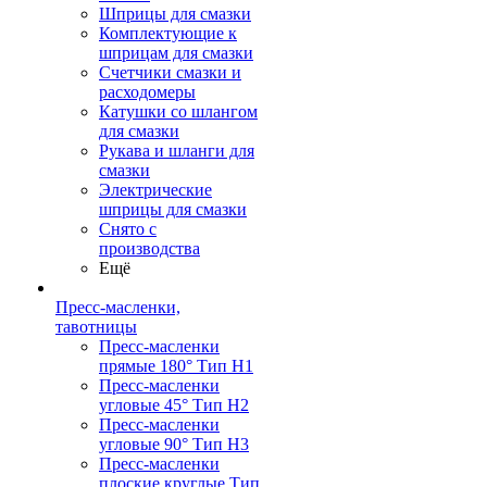
Шприцы для смазки
Комплектующие к
шприцам для смазки
Счетчики смазки и
расходомеры
Катушки со шлангом
для смазки
Рукава и шланги для
смазки
Электрические
шприцы для смазки
Снято с
производства
Ещё
Пресс-масленки,
тавотницы
Пресс-масленки
прямые 180° Тип H1
Пресс-масленки
угловые 45° Тип H2
Пресс-масленки
угловые 90° Тип H3
Пресс-масленки
плоские круглые Тип