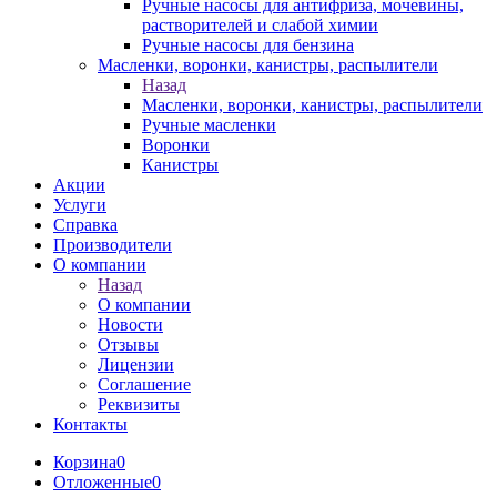
Ручные насосы для антифриза, мочевины,
растворителей и слабой химии
Ручные насосы для бензина
Масленки, воронки, канистры, распылители
Назад
Масленки, воронки, канистры, распылители
Ручные масленки
Воронки
Канистры
Акции
Услуги
Справка
Производители
О компании
Назад
О компании
Новости
Отзывы
Лицензии
Соглашение
Реквизиты
Контакты
Корзина
0
Отложенные
0