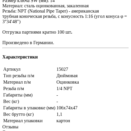
Размер ключа SW (мм): 14
Материал: сталь оцинкованная, закаленная
Резьба: NPT (National Pipe Taper) - американская
трубная коническая резьба, с конусность 1:16 (угол конуса φ =
3°34′48″)
Отгрузка партиями кратно 100 шт
.
Произведено в Германии.
Характеристики
Артикул
15027
Тип резьбы п/м
Дюймовая
Материал п/м
Оцинковка
Резьба п/м
1/4 NPT
Габариты (мм)
-
Вес (кг)
-
Габариты в упаковке (мм)
106x74x47
Вес брутто (кг)
1,1
Материал упаковки
картон
Отзывы