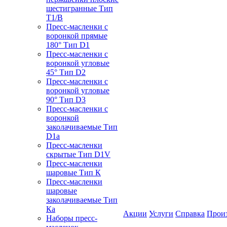
шестигранные Тип
T1/B
Пресс-масленки с
воронкой прямые
180° Тип D1
Пресс-масленки с
воронкой угловые
45° Тип D2
Пресс-масленки с
воронкой угловые
90° Тип D3
Пресс-масленки с
воронкой
заколачиваемые Тип
D1a
Пресс-масленки
скрытые Тип D1V
Пресс-масленки
шаровые Тип К
Пресс-масленки
шаровые
заколачиваемые Тип
Кa
Акции
Услуги
Справка
Прои
Наборы пресс-