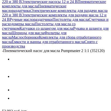
220 и 380 В
Электрические насосы 12 и 24 В
Пневматические
комплекты для масла
Пневматические
маслораздатчики
Электрические комплекты для раздачи масла
220 и 380 В
Электрические комплекты для раздачи масла 12 и
24 В
Ручные маслораздатчики
Пистолеты для масла
Счетчики и
расходомеры масла
Пистолеты для масла со
счетчиком
Катушки со шлангом для масла
Рукава и шланги для
масла
Шприцы для масла
Фильтры для
масла
Маслосборники
Комплекты для сбора отработанного
масла
Ёмкости и ванны для отработанного масла
Снято с
производства
-
Пневматический насос для масла Pumpmaster 2 1:1 (352120)