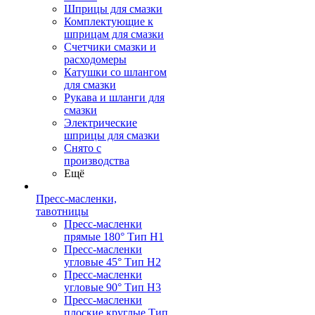
Шприцы для смазки
Комплектующие к
шприцам для смазки
Счетчики смазки и
расходомеры
Катушки со шлангом
для смазки
Рукава и шланги для
смазки
Электрические
шприцы для смазки
Снято с
производства
Ещё
Пресс-масленки,
тавотницы
Пресс-масленки
прямые 180° Тип H1
Пресс-масленки
угловые 45° Тип H2
Пресс-масленки
угловые 90° Тип H3
Пресс-масленки
плоские круглые Тип