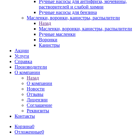
Ручные насосы для антифриза, мочевины,
растворителей и слабой химии
Ручные насосы для бензина
Масленки, воронки, канистры, распылители
Назад
Масленки, воронки, канистры, распылители
Ручные масленки
Воронки
Канистры
Акции
Услуги
Справка
Производители
О компании
Назад
О компании
Новости
Отзывы
Лицензии
Соглашение
Реквизиты
Контакты
Корзина
0
Отложенные
0