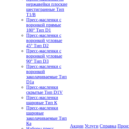
нержавейки плоские
шестигранные Тип
T1/B
Пресс-масленки с
воронкой прямые
180° Тип D1
Пресс-масленки с
воронкой угловые
45° Тип D2
Пресс-масленки с
воронкой угловые
90° Тип D3
Пресс-масленки с
воронкой
заколачиваемые Тип
D1a
Пресс-масленки
скрытые Тип D1V
Пресс-масленки
шаровые Тип К
Пресс-масленки
шаровые
заколачиваемые Тип
Кa
Акции
Услуги
Справка
Прои
Наборы пресс-