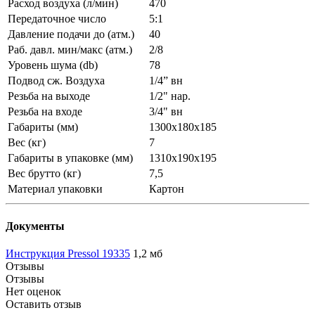
Расход воздуха (л/мин)
470
Передаточное число
5:1
Давление подачи до (атм.)
40
Раб. давл. мин/макс (атм.)
2/8
Уровень шума (db)
78
Подвод сж. Воздуха
1/4” вн
Резьба на выходе
1/2" нар.
Резьба на входе
3/4" вн
Габариты (мм)
1300x180x185
Вес (кг)
7
Габариты в упаковке (мм)
1310x190x195
Вес брутто (кг)
7,5
Материал упаковки
Картон
Документы
Инструкция Pressol 19335
1,2 мб
Отзывы
Отзывы
Нет оценок
Оставить отзыв