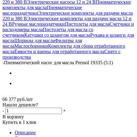
220 и 380 В
Электрические насосы 12 и 24 В
Пневматические
комплекты для масла
Пневматические
маслораздатчики
Электрические комплекты для раздачи масла
220 и 380 В
Электрические комплекты для раздачи масла 12 и
24 В
Ручные маслораздатчики
Пистолеты для масла
Счетчики и
расходомеры масла
Пистолеты для масла со
счетчиком
Катушки со шлангом для масла
Рукава и шланги для
масла
Шприцы для масла
Фильтры для
масла
Маслосборники
Комплекты для сбора отработанного
масла
Ёмкости и ванны для отработанного масла
Снято с
производства
-
Пневматический насос для масла Pressol 19335 (5:1)
66 377
руб.
/шт
Нашли дешевле?
-
+
В корзину
Купить в 1 клик
Описание