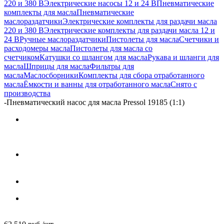
220 и 380 В
Электрические насосы 12 и 24 В
Пневматические
комплекты для масла
Пневматические
маслораздатчики
Электрические комплекты для раздачи масла
220 и 380 В
Электрические комплекты для раздачи масла 12 и
24 В
Ручные маслораздатчики
Пистолеты для масла
Счетчики и
расходомеры масла
Пистолеты для масла со
счетчиком
Катушки со шлангом для масла
Рукава и шланги для
масла
Шприцы для масла
Фильтры для
масла
Маслосборники
Комплекты для сбора отработанного
масла
Ёмкости и ванны для отработанного масла
Снято с
производства
-
Пневматический насос для масла Pressol 19185 (1:1)