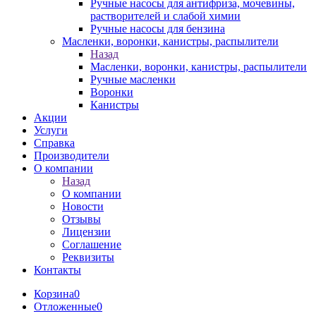
Ручные насосы для антифриза, мочевины,
растворителей и слабой химии
Ручные насосы для бензина
Масленки, воронки, канистры, распылители
Назад
Масленки, воронки, канистры, распылители
Ручные масленки
Воронки
Канистры
Акции
Услуги
Справка
Производители
О компании
Назад
О компании
Новости
Отзывы
Лицензии
Соглашение
Реквизиты
Контакты
Корзина
0
Отложенные
0