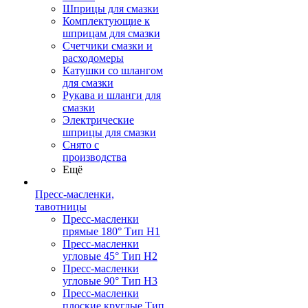
Шприцы для смазки
Комплектующие к
шприцам для смазки
Счетчики смазки и
расходомеры
Катушки со шлангом
для смазки
Рукава и шланги для
смазки
Электрические
шприцы для смазки
Снято с
производства
Ещё
Пресс-масленки,
тавотницы
Пресс-масленки
прямые 180° Тип H1
Пресс-масленки
угловые 45° Тип H2
Пресс-масленки
угловые 90° Тип H3
Пресс-масленки
плоские круглые Тип