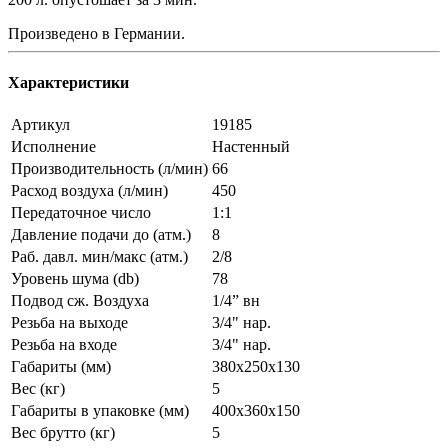
Произведено в Германии.
Характеристики
Артикул
19185
Исполнение
Настенный
Производительность (л/мин)
66
Расход воздуха (л/мин)
450
Передаточное число
1:1
Давление подачи до (атм.)
8
Раб. давл. мин/макс (атм.)
2/8
Уровень шума (db)
78
Подвод сж. Воздуха
1/4” вн
Резьба на выходе
3/4" нар.
Резьба на входе
3/4" нар.
Габариты (мм)
380x250x130
Вес (кг)
5
Габариты в упаковке (мм)
400x360x150
Вес брутто (кг)
5