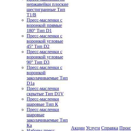
нержавейки плоские
шестигранные Тип
T1/B
Пресс-масленки с
воронкой прямые
180° Тип D1
Пресс-масленки с
воронкой угловые
45° Тип D2
Пресс-масленки с
воронкой угловые
90° Тип D3
Пресс-масленки с
воронкой
заколачиваемые Тип
D1a
Пресс-масленки
скрытые Тип D1V
Пресс-масленки
шаровые Тип К
Пресс-масленки
шаровые
заколачиваемые Тип
Кa
Акции
Услуги
Справка
Прои
Наборы пресс-