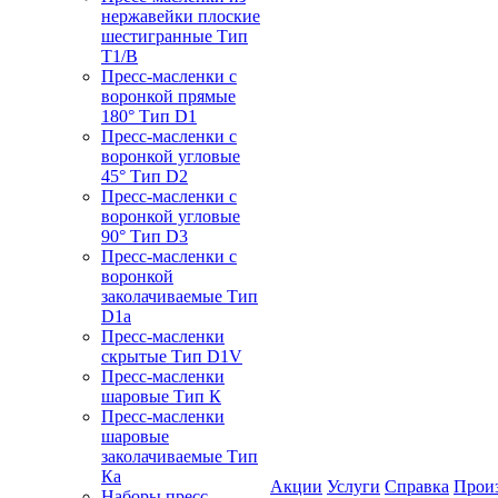
нержавейки плоские
шестигранные Тип
T1/B
Пресс-масленки с
воронкой прямые
180° Тип D1
Пресс-масленки с
воронкой угловые
45° Тип D2
Пресс-масленки с
воронкой угловые
90° Тип D3
Пресс-масленки с
воронкой
заколачиваемые Тип
D1a
Пресс-масленки
скрытые Тип D1V
Пресс-масленки
шаровые Тип К
Пресс-масленки
шаровые
заколачиваемые Тип
Кa
Акции
Услуги
Справка
Прои
Наборы пресс-