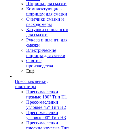
Шприцы для смазки
Комплектующие к
шприцам для смазки
Счетчики смазки и
расходомеры
Катушки со шлангом
для смазки
Рукава и шланги для
смазки
Электрические
шприцы для смазки
Снято с
производства
Ещё
Пресс-масленки,
тавотницы
Пресс-масленки
прямые 180° Тип H1
Пресс-масленки
угловые 45° Тип H2
Пресс-масленки
угловые 90° Тип H3
Пресс-масленки
плоские круглые Тип