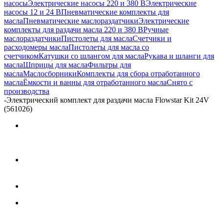
насосы
Электрические насосы 220 и 380 В
Электрические
насосы 12 и 24 В
Пневматические комплекты для
масла
Пневматические маслораздатчики
Электрические
комплекты для раздачи масла 220 и 380 В
Ручные
маслораздатчики
Пистолеты для масла
Счетчики и
расходомеры масла
Пистолеты для масла со
счетчиком
Катушки со шлангом для масла
Рукава и шланги для
масла
Шприцы для масла
Фильтры для
масла
Маслосборники
Комплекты для сбора отработанного
масла
Ёмкости и ванны для отработанного масла
Снято с
производства
-
Электрический комплект для раздачи масла Flowstar Kit 24V
(561026)