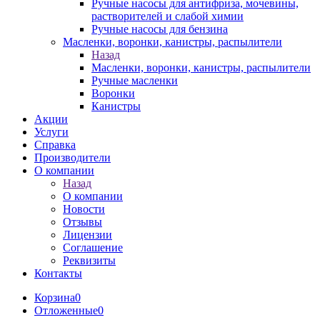
Ручные насосы для антифриза, мочевины,
растворителей и слабой химии
Ручные насосы для бензина
Масленки, воронки, канистры, распылители
Назад
Масленки, воронки, канистры, распылители
Ручные масленки
Воронки
Канистры
Акции
Услуги
Справка
Производители
О компании
Назад
О компании
Новости
Отзывы
Лицензии
Соглашение
Реквизиты
Контакты
Корзина
0
Отложенные
0