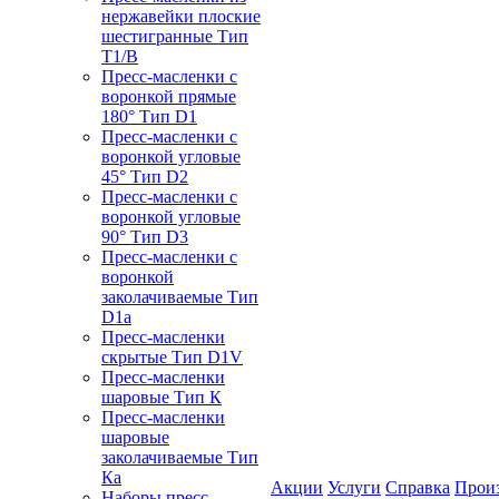
нержавейки плоские
шестигранные Тип
T1/B
Пресс-масленки с
воронкой прямые
180° Тип D1
Пресс-масленки с
воронкой угловые
45° Тип D2
Пресс-масленки с
воронкой угловые
90° Тип D3
Пресс-масленки с
воронкой
заколачиваемые Тип
D1a
Пресс-масленки
скрытые Тип D1V
Пресс-масленки
шаровые Тип К
Пресс-масленки
шаровые
заколачиваемые Тип
Кa
Акции
Услуги
Справка
Прои
Наборы пресс-