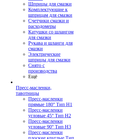
Шприцы для смазки
Комплектующие к
шприцам для смазки
Счетчики смазки и
расходомеры
Катушки со шлангом
для смазки
Рукава и шланги для
смазки
Электрические
шприцы для смазки
Снято с
производства
Ещё
Пресс-масленки,
тавотницы
Пресс-масленки
прямые 180° Тип H1
Пресс-масленки
угловые 45° Тип H2
Пресс-масленки
угловые 90° Тип H3
Пресс-масленки
плоские круглые Тип