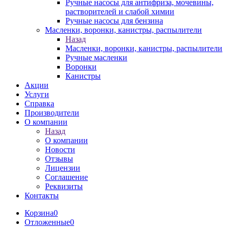
Ручные насосы для антифриза, мочевины,
растворителей и слабой химии
Ручные насосы для бензина
Масленки, воронки, канистры, распылители
Назад
Масленки, воронки, канистры, распылители
Ручные масленки
Воронки
Канистры
Акции
Услуги
Справка
Производители
О компании
Назад
О компании
Новости
Отзывы
Лицензии
Соглашение
Реквизиты
Контакты
Корзина
0
Отложенные
0