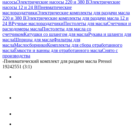
насосы
Электрические насосы 220 и 380 В
Электрические
насосы 12 и 24 В
Пневматические
маслораздатчики
Электрические комплекты для раздачи масла
220 и 380 В
Электрические комплекты для раздачи масла 12 и
24 В
Ручные маслораздатчики
Пистолеты для масла
Счетчики и
расходомеры масла
Пистолеты для масла со
счетчиком
Катушки со шлангом для масла
Рукава и шланги для
масла
Шприцы для масла
Фильтры для
масла
Маслосборники
Комплекты для сбора отработанного
масла
Ёмкости и ванны для отработанного масла
Снято с
производства
-
Пневматический комплект для раздачи масла Pressol
19242551 (3:1)