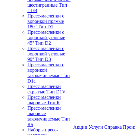
шестигранные Тип
T1/B
Пресс-масленки с
воронкой прямые
180° Тип D1
Пресс-масленки с
воронкой угловые
45° Тип D2
Пресс-масленки с
воронкой угловые
90° Тип D3
Пресс-масленки с
воронкой
заколачиваемые Тип
D1a
Пресс-масленки
скрытые Тип D1V
Пресс-масленки
шаровые Тип К
Пресс-масленки
шаровые
заколачиваемые Тип
Кa
Акции
Услуги
Справка
Прои
Наборы пресс-