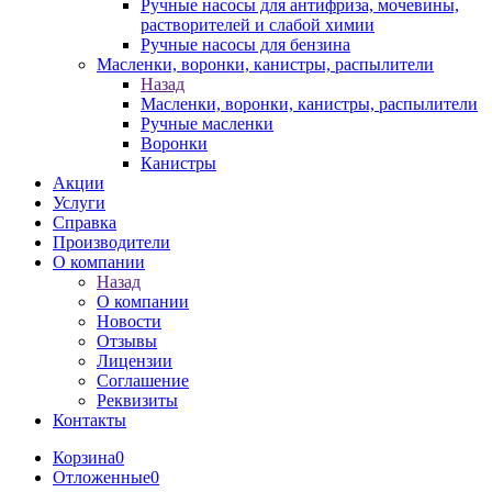
Ручные насосы для антифриза, мочевины,
растворителей и слабой химии
Ручные насосы для бензина
Масленки, воронки, канистры, распылители
Назад
Масленки, воронки, канистры, распылители
Ручные масленки
Воронки
Канистры
Акции
Услуги
Справка
Производители
О компании
Назад
О компании
Новости
Отзывы
Лицензии
Соглашение
Реквизиты
Контакты
Корзина
0
Отложенные
0