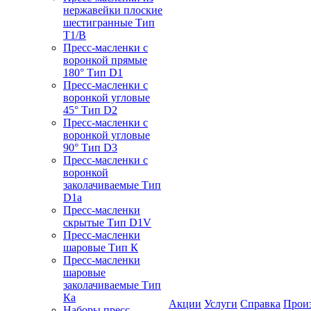
нержавейки плоские
шестигранные Тип
T1/B
Пресс-масленки с
воронкой прямые
180° Тип D1
Пресс-масленки с
воронкой угловые
45° Тип D2
Пресс-масленки с
воронкой угловые
90° Тип D3
Пресс-масленки с
воронкой
заколачиваемые Тип
D1a
Пресс-масленки
скрытые Тип D1V
Пресс-масленки
шаровые Тип К
Пресс-масленки
шаровые
заколачиваемые Тип
Кa
Акции
Услуги
Справка
Прои
Наборы пресс-