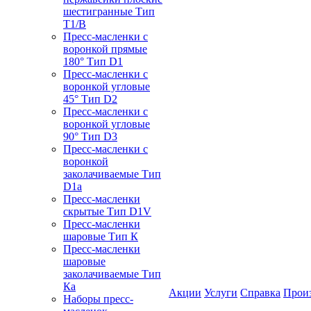
шестигранные Тип
T1/B
Пресс-масленки с
воронкой прямые
180° Тип D1
Пресс-масленки с
воронкой угловые
45° Тип D2
Пресс-масленки с
воронкой угловые
90° Тип D3
Пресс-масленки с
воронкой
заколачиваемые Тип
D1a
Пресс-масленки
скрытые Тип D1V
Пресс-масленки
шаровые Тип К
Пресс-масленки
шаровые
заколачиваемые Тип
Кa
Акции
Услуги
Справка
Прои
Наборы пресс-