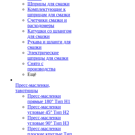
Шприцы для смазки
Комплектующие к
шприцам для смазки
Счетчики смазки и
расходомеры
Катушки со шлангом
для смазки
Рукава и шланги для
смазки
Электрические
шприцы для смазки
Снято с
производства
Ещё
Пресс-масленки,
тавотницы
Пресс-масленки
прямые 180° Тип H1
Пресс-масленки
угловые 45° Тип H2
Пресс-масленки
угловые 90° Тип H3
Пресс-масленки
плоские круглые Тип