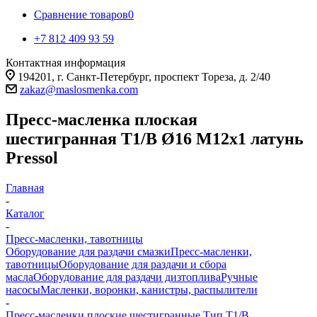
Сравнение товаров
0
+7 812 409 93 59
Контактная информация
194201, г. Санкт-Петербург, проспект Тореза, д. 2/40
zakaz@maslosmenka.com
Пресс-масленка плоская
шестигранная T1/B Ø16 М12х1 латунь
Pressol
Главная
-
Каталог
-
Пресс-масленки, тавотницы
Оборудование для раздачи смазки
Пресс-масленки,
тавотницы
Оборудование для раздачи и сбора
масла
Оборудование для раздачи дизтоплива
Ручные
насосы
Масленки, воронки, канистры, распылители
-
Пресс-масленки плоские шестигранные Тип T1/B