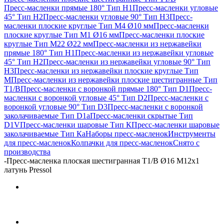
Пресс-масленки прямые 180° Тип H1
Пресс-масленки угловые
45° Тип H2
Пресс-масленки угловые 90° Тип H3
Пресс-
масленки плоские круглые Тип M4 Ø10 мм
Пресс-масленки
плоские круглые Тип M1 Ø16 мм
Пресс-масленки плоские
круглые Тип M22 Ø22 мм
Пресс-масленки из нержавейки
прямые 180° Тип H1
Пресс-масленки из нержавейки угловые
45° Тип H2
Пресс-масленки из нержавейки угловые 90° Тип
H3
Пресс-масленки из нержавейки плоские круглые Тип
M
Пресс-масленки из нержавейки плоские шестигранные Тип
T1/B
Пресс-масленки с воронкой прямые 180° Тип D1
Пресс-
масленки с воронкой угловые 45° Тип D2
Пресс-масленки с
воронкой угловые 90° Тип D3
Пресс-масленки с воронкой
заколачиваемые Тип D1a
Пресс-масленки скрытые Тип
D1V
Пресс-масленки шаровые Тип К
Пресс-масленки шаровые
заколачиваемые Тип Кa
Наборы пресс-масленок
Инструменты
для пресс-масленок
Колпачки для пресс-масленок
Снято с
производства
-
Пресс-масленка плоская шестигранная T1/B Ø16 М12х1
латунь Pressol