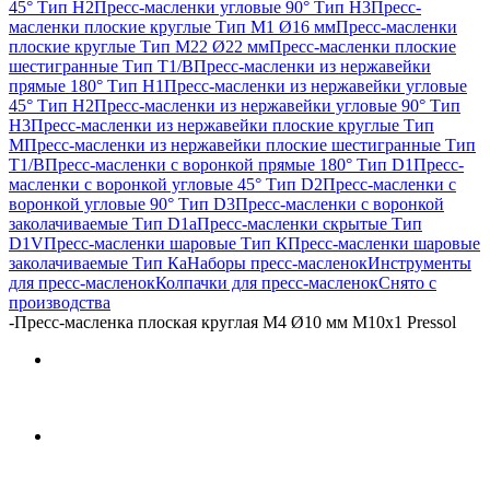
45° Тип H2
Пресс-масленки угловые 90° Тип H3
Пресс-
масленки плоские круглые Тип M1 Ø16 мм
Пресс-масленки
плоские круглые Тип M22 Ø22 мм
Пресс-масленки плоские
шестигранные Тип T1/B
Пресс-масленки из нержавейки
прямые 180° Тип H1
Пресс-масленки из нержавейки угловые
45° Тип H2
Пресс-масленки из нержавейки угловые 90° Тип
H3
Пресс-масленки из нержавейки плоские круглые Тип
M
Пресс-масленки из нержавейки плоские шестигранные Тип
T1/B
Пресс-масленки с воронкой прямые 180° Тип D1
Пресс-
масленки с воронкой угловые 45° Тип D2
Пресс-масленки с
воронкой угловые 90° Тип D3
Пресс-масленки с воронкой
заколачиваемые Тип D1a
Пресс-масленки скрытые Тип
D1V
Пресс-масленки шаровые Тип К
Пресс-масленки шаровые
заколачиваемые Тип Кa
Наборы пресс-масленок
Инструменты
для пресс-масленок
Колпачки для пресс-масленок
Снято с
производства
-
Пресс-масленка плоская круглая М4 Ø10 мм М10х1 Pressol