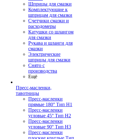
Шприцы для смазки
Комплектующие к
шприцам для смазки
Счетчики смазки и
расходомеры
Катушки со шлангом
для смазки
Рукава и шланги для
смазки
Электрические
шприцы для смазки
Снято с
производства
Ещё
Пресс-масленки,
тавотницы
Пресс-масленки
прямые 180° Тип H1
Пресс-масленки
угловые 45° Тип H2
Пресс-масленки
угловые 90° Тип H3
Пресс-масленки
плоские круглые Тип