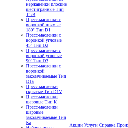
нержавейки плоские
шестигранные Тип
T1/B
Пресс-масленки с
воронкой прямые
180° Тип D1
Пресс-масленки с
воронкой угловые
45° Тип D2
Пресс-масленки с
воронкой угловые
90° Тип D3
Пресс-масленки с
воронкой
заколачиваемые Тип
D1a
Пресс-масленки
скрытые Тип D1V
Пресс-масленки
шаровые Тип К
Пресс-масленки
шаровые
заколачиваемые Тип
Кa
Акции
Услуги
Справка
Прои
Наборы пресс-