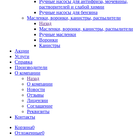
Ручные насосы для антифриза, мочевины,
растворителей и слабой химии
Ручные насосы для бензина
Масленки, воронки, канистры, распылители
Назад
Масленки, воронки, канистры, распылители
Ручные масленки
Воронки
Канистры
Акции
Услуги
Справка
Производители
О компании
Назад
О компании
Новости
Отзывы
Лицензии
Соглашение
Реквизиты
Контакты
Корзина
0
Отложенные
0