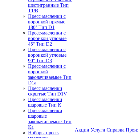
шестигранные Тип
T1/B
Пресс-масленки с
воронкой прямые
180° Тип D1
Пресс-масленки с
воронкой угловые
45° Тип D2
Пресс-масленки с
воронкой угловые
90° Тип D3
Пресс-масленки с
воронкой
заколачиваемые Тип
D1a
Пресс-масленки
скрытые Тип D1V
Пресс-масленки
шаровые Тип К
Пресс-масленки
шаровые
заколачиваемые Тип
Кa
Акции
Услуги
Справка
Прои
Наборы пресс-