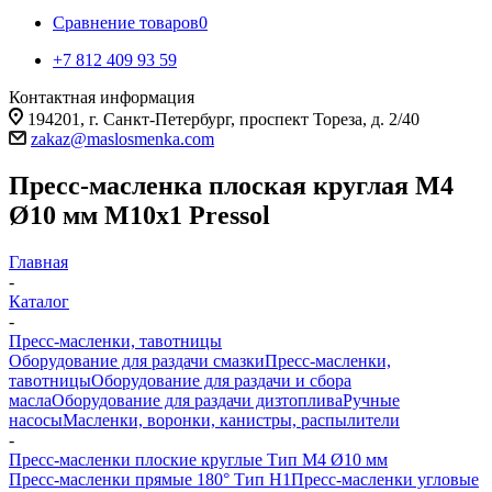
Сравнение товаров
0
+7 812 409 93 59
Контактная информация
194201, г. Санкт-Петербург, проспект Тореза, д. 2/40
zakaz@maslosmenka.com
Пресс-масленка плоская круглая М4
Ø10 мм М10х1 Pressol
Главная
-
Каталог
-
Пресс-масленки, тавотницы
Оборудование для раздачи смазки
Пресс-масленки,
тавотницы
Оборудование для раздачи и сбора
масла
Оборудование для раздачи дизтоплива
Ручные
насосы
Масленки, воронки, канистры, распылители
-
Пресс-масленки плоские круглые Тип M4 Ø10 мм
Пресс-масленки прямые 180° Тип H1
Пресс-масленки угловые