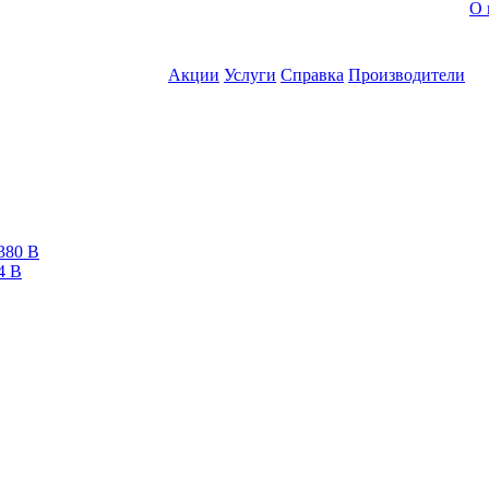
О 
Акции
Услуги
Справка
Производители
380 В
4 В