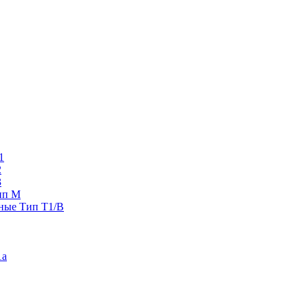
1
2
3
ип M
ные Тип T1/B
1a