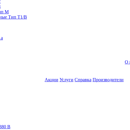
2
3
ип M
ные Тип T1/B
1a
О 
Акции
Услуги
Справка
Производители
380 В