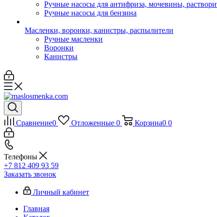
Ручные насосы для антифриза, мочевины, раствори
Ручные насосы для бензина
Масленки, воронки, канистры, распылители
Ручные масленки
Воронки
Канистры
Сравнение
0
Отложенные
0
Корзина
0
0
Телефоны
+7 812 409 93 59
Заказать звонок
Личный кабинет
Главная