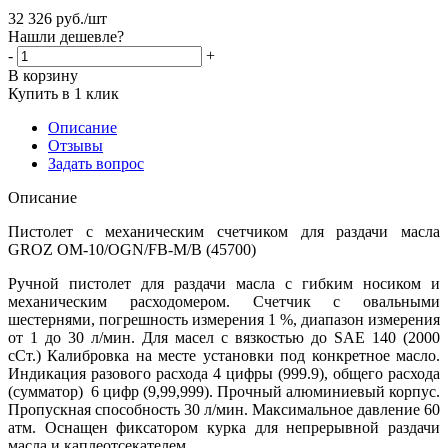
32 326
руб.
/шт
Нашли дешевле?
-
+
В корзину
Купить в 1 клик
Описание
Отзывы
Задать вопрос
Описание
Пистолет с механическим счетчиком для раздачи масла
GROZ OM-10/OGN/FB-M/B (45700)
Ручной пистолет для раздачи масла с гибким носиком и
механическим расходомером. Счетчик с овальными
шестернями, погрешность измерения 1 %, диапазон измерения
от 1 до 30 л/мин. Для масел с вязкостью до SAE 140 (2000
сСт.) Калибровка на месте установки под конкретное масло.
Индикация разового расхода 4 цифры (999.9), общего расхода
(сумматор) 6 цифр (9,99,999). Прочный алюминиевый корпус.
Пропускная способность 30 л/мин. Максимальное давление 60
атм. Оснащен фиксатором курка для непрерывной раздачи
масла и каплеотсекателем.