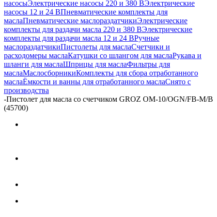
насосы
Электрические насосы 220 и 380 В
Электрические
насосы 12 и 24 В
Пневматические комплекты для
масла
Пневматические маслораздатчики
Электрические
комплекты для раздачи масла 220 и 380 В
Электрические
комплекты для раздачи масла 12 и 24 В
Ручные
маслораздатчики
Пистолеты для масла
Счетчики и
расходомеры масла
Катушки со шлангом для масла
Рукава и
шланги для масла
Шприцы для масла
Фильтры для
масла
Маслосборники
Комплекты для сбора отработанного
масла
Ёмкости и ванны для отработанного масла
Снято с
производства
-
Пистолет для масла со счетчиком GROZ OM-10/OGN/FB-M/B
(45700)