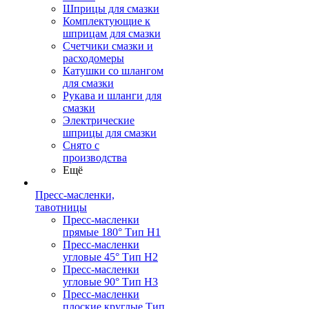
Шприцы для смазки
Комплектующие к
шприцам для смазки
Счетчики смазки и
расходомеры
Катушки со шлангом
для смазки
Рукава и шланги для
смазки
Электрические
шприцы для смазки
Снято с
производства
Ещё
Пресс-масленки,
тавотницы
Пресс-масленки
прямые 180° Тип H1
Пресс-масленки
угловые 45° Тип H2
Пресс-масленки
угловые 90° Тип H3
Пресс-масленки
плоские круглые Тип