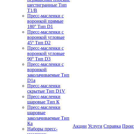
шестигранные Тип
T1/B
Пресс-масленки с
воронкой прямые
180° Тип D1
Пресс-масленки с
воронкой угловые
45° Тип D2
Пресс-масленки с
воронкой угловые
90° Тип D3
Пресс-масленки с
воронкой
заколачиваемые Тип
D1a
Пресс-масленки
скрытые Тип D1V
Пресс-масленки
шаровые Тип К
Пресс-масленки
шаровые
заколачиваемые Тип
Кa
Акции
Услуги
Справка
Прои
Наборы пресс-