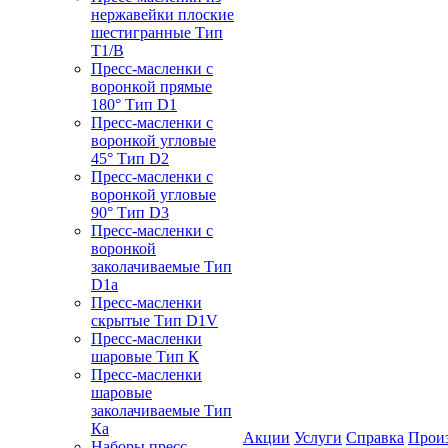
нержавейки плоские
шестигранные Тип
T1/B
Пресс-масленки с
воронкой прямые
180° Тип D1
Пресс-масленки с
воронкой угловые
45° Тип D2
Пресс-масленки с
воронкой угловые
90° Тип D3
Пресс-масленки с
воронкой
заколачиваемые Тип
D1a
Пресс-масленки
скрытые Тип D1V
Пресс-масленки
шаровые Тип К
Пресс-масленки
шаровые
заколачиваемые Тип
Кa
Акции
Услуги
Справка
Прои
Наборы пресс-