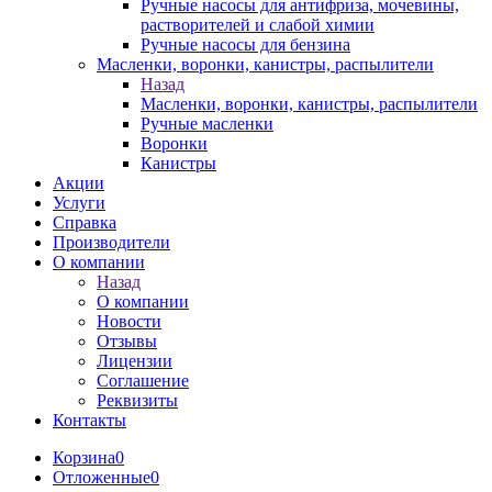
Ручные насосы для антифриза, мочевины,
растворителей и слабой химии
Ручные насосы для бензина
Масленки, воронки, канистры, распылители
Назад
Масленки, воронки, канистры, распылители
Ручные масленки
Воронки
Канистры
Акции
Услуги
Справка
Производители
О компании
Назад
О компании
Новости
Отзывы
Лицензии
Соглашение
Реквизиты
Контакты
Корзина
0
Отложенные
0