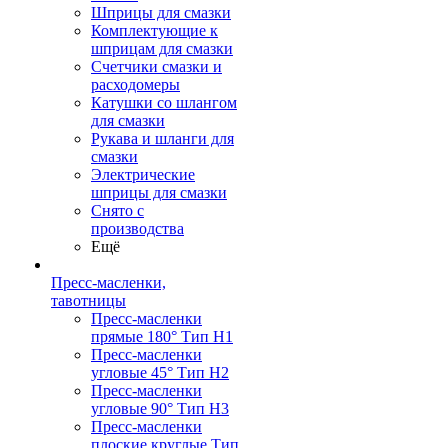
Шприцы для смазки
Комплектующие к
шприцам для смазки
Счетчики смазки и
расходомеры
Катушки со шлангом
для смазки
Рукава и шланги для
смазки
Электрические
шприцы для смазки
Снято с
производства
Ещё
Пресс-масленки,
тавотницы
Пресс-масленки
прямые 180° Тип H1
Пресс-масленки
угловые 45° Тип H2
Пресс-масленки
угловые 90° Тип H3
Пресс-масленки
плоские круглые Тип