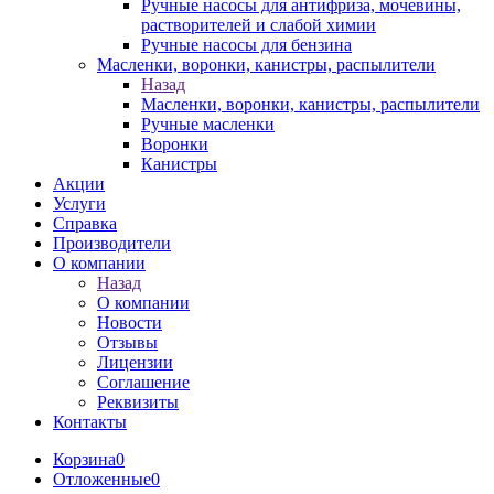
Ручные насосы для антифриза, мочевины,
растворителей и слабой химии
Ручные насосы для бензина
Масленки, воронки, канистры, распылители
Назад
Масленки, воронки, канистры, распылители
Ручные масленки
Воронки
Канистры
Акции
Услуги
Справка
Производители
О компании
Назад
О компании
Новости
Отзывы
Лицензии
Соглашение
Реквизиты
Контакты
Корзина
0
Отложенные
0