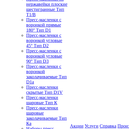
нержавейки плоские
шестигранные Тип
T1/B
Пресс-масленки с
воронкой прямые
180° Тип D1
Пресс-масленки с
воронкой угловые
45° Тип D2
Пресс-масленки с
воронкой угловые
90° Тип D3
Пресс-масленки с
воронкой
заколачиваемые Тип
D1a
Пресс-масленки
скрытые Тип D1V
Пресс-масленки
шаровые Тип К
Пресс-масленки
шаровые
заколачиваемые Тип
Кa
Акции
Услуги
Справка
Прои
Наборы пресс-