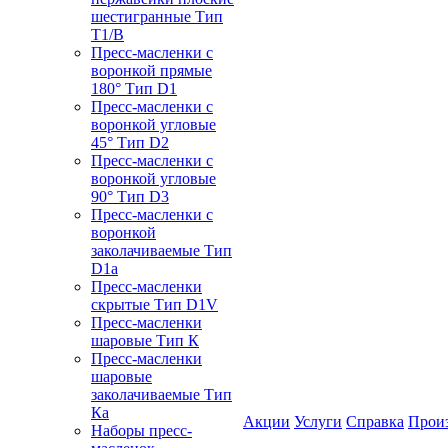
шестигранные Тип
T1/B
Пресс-масленки с
воронкой прямые
180° Тип D1
Пресс-масленки с
воронкой угловые
45° Тип D2
Пресс-масленки с
воронкой угловые
90° Тип D3
Пресс-масленки с
воронкой
заколачиваемые Тип
D1a
Пресс-масленки
скрытые Тип D1V
Пресс-масленки
шаровые Тип К
Пресс-масленки
шаровые
заколачиваемые Тип
Кa
Акции
Услуги
Справка
Прои
Наборы пресс-