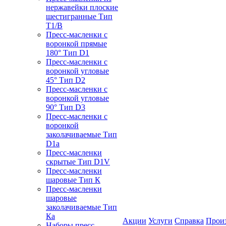
нержавейки плоские
шестигранные Тип
T1/B
Пресс-масленки с
воронкой прямые
180° Тип D1
Пресс-масленки с
воронкой угловые
45° Тип D2
Пресс-масленки с
воронкой угловые
90° Тип D3
Пресс-масленки с
воронкой
заколачиваемые Тип
D1a
Пресс-масленки
скрытые Тип D1V
Пресс-масленки
шаровые Тип К
Пресс-масленки
шаровые
заколачиваемые Тип
Кa
Акции
Услуги
Справка
Прои
Наборы пресс-