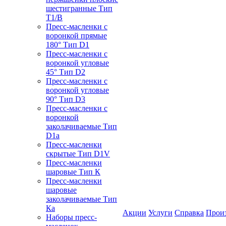
шестигранные Тип
T1/B
Пресс-масленки с
воронкой прямые
180° Тип D1
Пресс-масленки с
воронкой угловые
45° Тип D2
Пресс-масленки с
воронкой угловые
90° Тип D3
Пресс-масленки с
воронкой
заколачиваемые Тип
D1a
Пресс-масленки
скрытые Тип D1V
Пресс-масленки
шаровые Тип К
Пресс-масленки
шаровые
заколачиваемые Тип
Кa
Акции
Услуги
Справка
Прои
Наборы пресс-