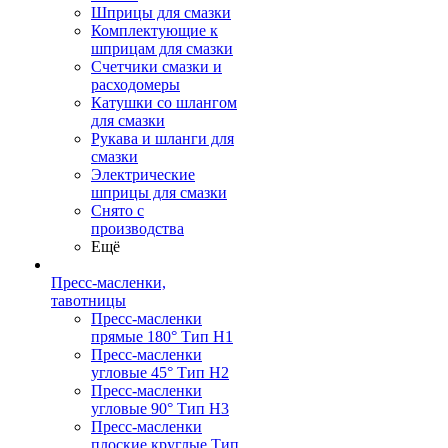
Шприцы для смазки
Комплектующие к
шприцам для смазки
Счетчики смазки и
расходомеры
Катушки со шлангом
для смазки
Рукава и шланги для
смазки
Электрические
шприцы для смазки
Снято с
производства
Ещё
Пресс-масленки,
тавотницы
Пресс-масленки
прямые 180° Тип H1
Пресс-масленки
угловые 45° Тип H2
Пресс-масленки
угловые 90° Тип H3
Пресс-масленки
плоские круглые Тип