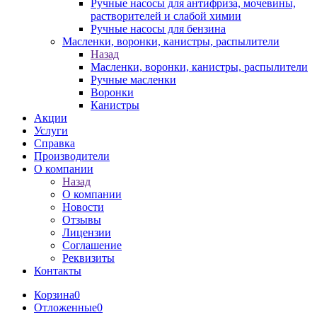
Ручные насосы для антифриза, мочевины,
растворителей и слабой химии
Ручные насосы для бензина
Масленки, воронки, канистры, распылители
Назад
Масленки, воронки, канистры, распылители
Ручные масленки
Воронки
Канистры
Акции
Услуги
Справка
Производители
О компании
Назад
О компании
Новости
Отзывы
Лицензии
Соглашение
Реквизиты
Контакты
Корзина
0
Отложенные
0