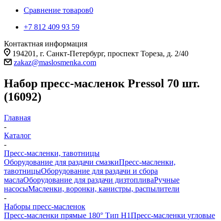
Сравнение товаров
0
+7 812 409 93 59
Контактная информация
194201, г. Санкт-Петербург, проспект Тореза, д. 2/40
zakaz@maslosmenka.com
Набор пресс-масленок Pressol 70 шт.
(16092)
Главная
-
Каталог
-
Пресс-масленки, тавотницы
Оборудование для раздачи смазки
Пресс-масленки,
тавотницы
Оборудование для раздачи и сбора
масла
Оборудование для раздачи дизтоплива
Ручные
насосы
Масленки, воронки, канистры, распылители
-
Наборы пресс-масленок
Пресс-масленки прямые 180° Тип H1
Пресс-масленки угловые