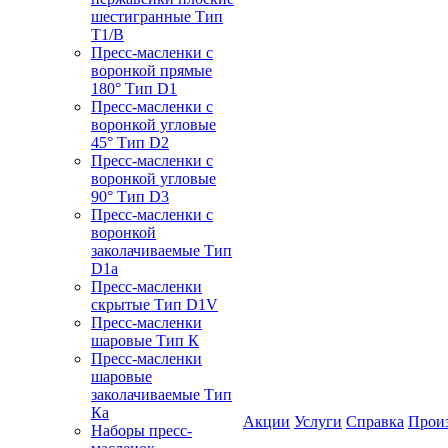
шестигранные Тип
T1/B
Пресс-масленки с
воронкой прямые
180° Тип D1
Пресс-масленки с
воронкой угловые
45° Тип D2
Пресс-масленки с
воронкой угловые
90° Тип D3
Пресс-масленки с
воронкой
заколачиваемые Тип
D1a
Пресс-масленки
скрытые Тип D1V
Пресс-масленки
шаровые Тип К
Пресс-масленки
шаровые
заколачиваемые Тип
Кa
Акции
Услуги
Справка
Прои
Наборы пресс-