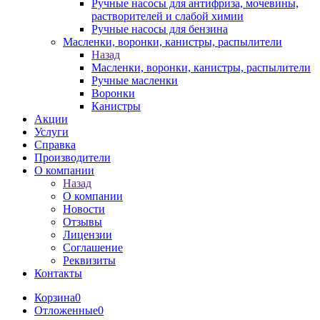
Ручные насосы для антифриза, мочевины,
растворителей и слабой химии
Ручные насосы для бензина
Масленки, воронки, канистры, распылители
Назад
Масленки, воронки, канистры, распылители
Ручные масленки
Воронки
Канистры
Акции
Услуги
Справка
Производители
О компании
Назад
О компании
Новости
Отзывы
Лицензии
Соглашение
Реквизиты
Контакты
Корзина
0
Отложенные
0