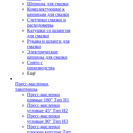
Шприцы для смазки
Комплектующие к
шприцам для смазки
Счетчики смазки и
расходомеры
Катушки со шлангом
для смазки
Рукава и шланги для
смазки
Электрические
шприцы для смазки
Снято с
производства
Ещё
Пресс-масленки,
тавотницы
Пресс-масленки
прямые 180° Тип H1
Пресс-масленки
угловые 45° Тип H2
Пресс-масленки
угловые 90° Тип H3
Пресс-масленки
плоские круглые Тип