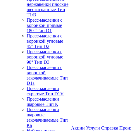
нержавейки плоские
шестигранные Тип
T1/B
Пресс-масленки с
воронкой прямые
180° Тип D1
Пресс-масленки с
воронкой угловые
45° Тип D2
Пресс-масленки с
воронкой угловые
90° Тип D3
Пресс-масленки с
воронкой
заколачиваемые Тип
D1a
Пресс-масленки
скрытые Тип D1V
Пресс-масленки
шаровые Тип К
Пресс-масленки
шаровые
заколачиваемые Тип
Кa
Акции
Услуги
Справка
Прои
Наборы пресс-