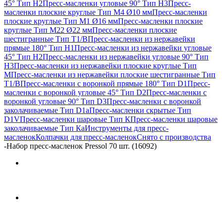
45° Тип H2
Пресс-масленки угловые 90° Тип H3
Пресс-
масленки плоские круглые Тип M4 Ø10 мм
Пресс-масленки
плоские круглые Тип M1 Ø16 мм
Пресс-масленки плоские
круглые Тип M22 Ø22 мм
Пресс-масленки плоские
шестигранные Тип T1/B
Пресс-масленки из нержавейки
прямые 180° Тип H1
Пресс-масленки из нержавейки угловые
45° Тип H2
Пресс-масленки из нержавейки угловые 90° Тип
H3
Пресс-масленки из нержавейки плоские круглые Тип
M
Пресс-масленки из нержавейки плоские шестигранные Тип
T1/B
Пресс-масленки с воронкой прямые 180° Тип D1
Пресс-
масленки с воронкой угловые 45° Тип D2
Пресс-масленки с
воронкой угловые 90° Тип D3
Пресс-масленки с воронкой
заколачиваемые Тип D1a
Пресс-масленки скрытые Тип
D1V
Пресс-масленки шаровые Тип К
Пресс-масленки шаровые
заколачиваемые Тип Кa
Инструменты для пресс-
масленок
Колпачки для пресс-масленок
Снято с производства
-
Набор пресс-масленок Pressol 70 шт. (16092)