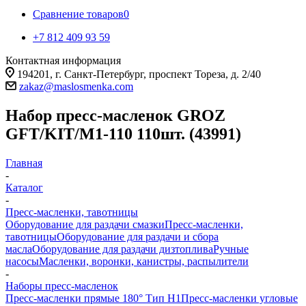
Сравнение товаров
0
+7 812 409 93 59
Контактная информация
194201, г. Санкт-Петербург, проспект Тореза, д. 2/40
zakaz@maslosmenka.com
Набор пресс-масленок GROZ
GFT/KIT/M1-110 110шт. (43991)
Главная
-
Каталог
-
Пресс-масленки, тавотницы
Оборудование для раздачи смазки
Пресс-масленки,
тавотницы
Оборудование для раздачи и сбора
масла
Оборудование для раздачи дизтоплива
Ручные
насосы
Масленки, воронки, канистры, распылители
-
Наборы пресс-масленок
Пресс-масленки прямые 180° Тип H1
Пресс-масленки угловые