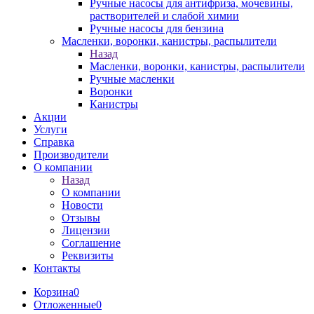
Ручные насосы для антифриза, мочевины,
растворителей и слабой химии
Ручные насосы для бензина
Масленки, воронки, канистры, распылители
Назад
Масленки, воронки, канистры, распылители
Ручные масленки
Воронки
Канистры
Акции
Услуги
Справка
Производители
О компании
Назад
О компании
Новости
Отзывы
Лицензии
Соглашение
Реквизиты
Контакты
Корзина
0
Отложенные
0