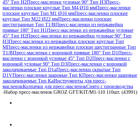
45° Тип H2
Пресс-масленки угловые 90° Тип H3
Пресс-
масленки плоские круглые Тип M4 Ø10 мм
Пресс-масленки
плоские круглые Тип M1 Ø16 мм
Пресс-масленки плоские
круглые Тип M22 Ø22 мм
Пресс-масленки плоские
шестигранные Тип T1/B
Пресс-масленки из нержавейки
прямые 180° Тип H1
Пресс-масленки из нержавейки угловые
45° Тип H2
Пресс-масленки из нержавейки угловые 90° Тип
H3
Пресс-масленки из нержавейки плоские круглые Тип
M
Пресс-масленки из нержавейки плоские шестигранные Тип
T1/B
Пресс-масленки с воронкой прямые 180° Тип D1
Пресс-
масленки с воронкой угловые 45° Тип D2
Пресс-масленки с
воронкой угловые 90° Тип D3
Пресс-масленки с воронкой
заколачиваемые Тип D1a
Пресс-масленки скрытые Тип
D1V
Пресс-масленки шаровые Тип К
Пресс-масленки шаровые
заколачиваемые Тип Кa
Инструменты для пресс-
масленок
Колпачки для пресс-масленок
Снято с производства
-
Набор пресс-масленок GROZ GFT/KIT/M1-110 110шт. (43991)