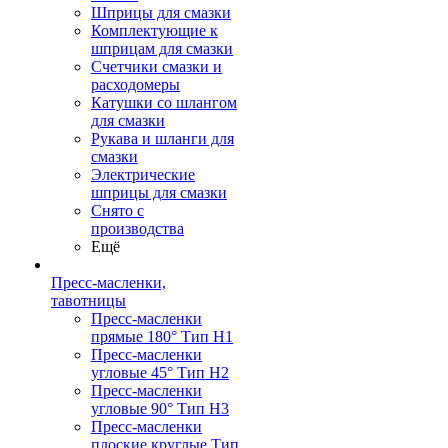
Шприцы для смазки
Комплектующие к
шприцам для смазки
Счетчики смазки и
расходомеры
Катушки со шлангом
для смазки
Рукава и шланги для
смазки
Электрические
шприцы для смазки
Снято с
производства
Ещё
Пресс-масленки,
тавотницы
Пресс-масленки
прямые 180° Тип H1
Пресс-масленки
угловые 45° Тип H2
Пресс-масленки
угловые 90° Тип H3
Пресс-масленки
плоские круглые Тип