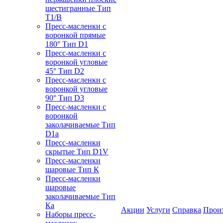
шестигранные Тип
T1/B
Пресс-масленки с
воронкой прямые
180° Тип D1
Пресс-масленки с
воронкой угловые
45° Тип D2
Пресс-масленки с
воронкой угловые
90° Тип D3
Пресс-масленки с
воронкой
заколачиваемые Тип
D1a
Пресс-масленки
скрытые Тип D1V
Пресс-масленки
шаровые Тип К
Пресс-масленки
шаровые
заколачиваемые Тип
Кa
Акции
Услуги
Справка
Прои
Наборы пресс-