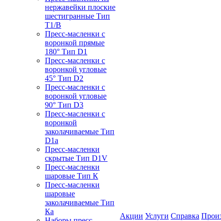
нержавейки плоские
шестигранные Тип
T1/B
Пресс-масленки с
воронкой прямые
180° Тип D1
Пресс-масленки с
воронкой угловые
45° Тип D2
Пресс-масленки с
воронкой угловые
90° Тип D3
Пресс-масленки с
воронкой
заколачиваемые Тип
D1a
Пресс-масленки
скрытые Тип D1V
Пресс-масленки
шаровые Тип К
Пресс-масленки
шаровые
заколачиваемые Тип
Кa
Акции
Услуги
Справка
Прои
Наборы пресс-