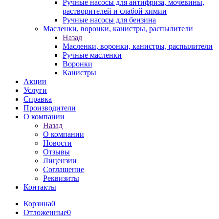
Ручные насосы для антифриза, мочевины,
растворителей и слабой химии
Ручные насосы для бензина
Масленки, воронки, канистры, распылители
Назад
Масленки, воронки, канистры, распылители
Ручные масленки
Воронки
Канистры
Акции
Услуги
Справка
Производители
О компании
Назад
О компании
Новости
Отзывы
Лицензии
Соглашение
Реквизиты
Контакты
Корзина
0
Отложенные
0