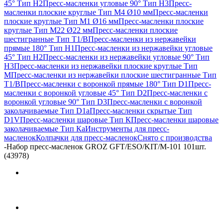
45° Тип H2
Пресс-масленки угловые 90° Тип H3
Пресс-
масленки плоские круглые Тип M4 Ø10 мм
Пресс-масленки
плоские круглые Тип M1 Ø16 мм
Пресс-масленки плоские
круглые Тип M22 Ø22 мм
Пресс-масленки плоские
шестигранные Тип T1/B
Пресс-масленки из нержавейки
прямые 180° Тип H1
Пресс-масленки из нержавейки угловые
45° Тип H2
Пресс-масленки из нержавейки угловые 90° Тип
H3
Пресс-масленки из нержавейки плоские круглые Тип
M
Пресс-масленки из нержавейки плоские шестигранные Тип
T1/B
Пресс-масленки с воронкой прямые 180° Тип D1
Пресс-
масленки с воронкой угловые 45° Тип D2
Пресс-масленки с
воронкой угловые 90° Тип D3
Пресс-масленки с воронкой
заколачиваемые Тип D1a
Пресс-масленки скрытые Тип
D1V
Пресс-масленки шаровые Тип К
Пресс-масленки шаровые
заколачиваемые Тип Кa
Инструменты для пресс-
масленок
Колпачки для пресс-масленок
Снято с производства
-
Набор пресс-масленок GROZ GFT/ESO/KIT/M-101 101шт.
(43978)