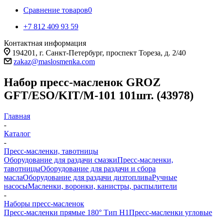
Сравнение товаров
0
+7 812 409 93 59
Контактная информация
194201, г. Санкт-Петербург, проспект Тореза, д. 2/40
zakaz@maslosmenka.com
Набор пресс-масленок GROZ
GFT/ESO/KIT/M-101 101шт. (43978)
Главная
-
Каталог
-
Пресс-масленки, тавотницы
Оборудование для раздачи смазки
Пресс-масленки,
тавотницы
Оборудование для раздачи и сбора
масла
Оборудование для раздачи дизтоплива
Ручные
насосы
Масленки, воронки, канистры, распылители
-
Наборы пресс-масленок
Пресс-масленки прямые 180° Тип H1
Пресс-масленки угловые