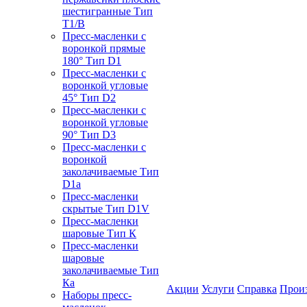
шестигранные Тип
T1/B
Пресс-масленки с
воронкой прямые
180° Тип D1
Пресс-масленки с
воронкой угловые
45° Тип D2
Пресс-масленки с
воронкой угловые
90° Тип D3
Пресс-масленки с
воронкой
заколачиваемые Тип
D1a
Пресс-масленки
скрытые Тип D1V
Пресс-масленки
шаровые Тип К
Пресс-масленки
шаровые
заколачиваемые Тип
Кa
Акции
Услуги
Справка
Прои
Наборы пресс-