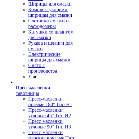
Шприцы для смазки
Комплектующие к
шприцам для смазки
Счетчики смазки и
расходомеры
Катушки со шлангом
для смазки
Рукава и шланги для
смазки
Электрические
шприцы для смазки
Снято с
производства
Ещё
Пресс-масленки,
тавотницы
Пресс-масленки
прямые 180° Тип H1
Пресс-масленки
угловые 45° Тип H2
Пресс-масленки
угловые 90° Тип H3
Пресс-масленки
плоские круглые Тип