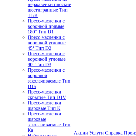
нержавейки плоские
шестигранные Тип
T1/B
Пресс-масленки с
воронкой прямые
180° Тип D1
Пресс-масленки с
воронкой угловые
45° Тип D2
Пресс-масленки с
воронкой угловые
90° Тип D3
Пресс-масленки с
воронкой
заколачиваемые Тип
D1a
Пресс-масленки
скрытые Тип D1V
Пресс-масленки
шаровые Тип К
Пресс-масленки
шаровые
заколачиваемые Тип
Кa
Акции
Услуги
Справка
Прои
Наборы пресс-