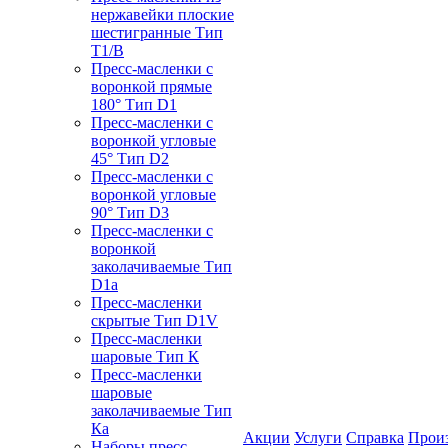
нержавейки плоские
шестигранные Тип
T1/B
Пресс-масленки с
воронкой прямые
180° Тип D1
Пресс-масленки с
воронкой угловые
45° Тип D2
Пресс-масленки с
воронкой угловые
90° Тип D3
Пресс-масленки с
воронкой
заколачиваемые Тип
D1a
Пресс-масленки
скрытые Тип D1V
Пресс-масленки
шаровые Тип К
Пресс-масленки
шаровые
заколачиваемые Тип
Кa
Акции
Услуги
Справка
Прои
Наборы пресс-