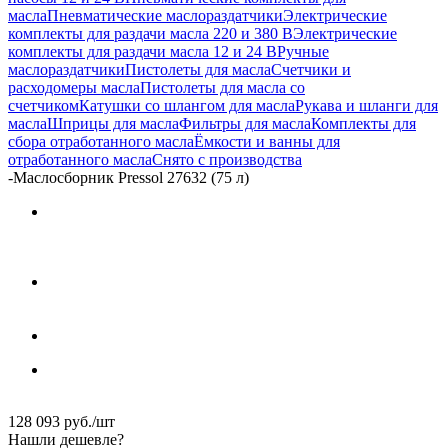
масла
Пневматические маслораздатчики
Электрические
комплекты для раздачи масла 220 и 380 В
Электрические
комплекты для раздачи масла 12 и 24 В
Ручные
маслораздатчики
Пистолеты для масла
Счетчики и
расходомеры масла
Пистолеты для масла со
счетчиком
Катушки со шлангом для масла
Рукава и шланги для
масла
Шприцы для масла
Фильтры для масла
Комплекты для
сбора отработанного масла
Ёмкости и ванны для
отработанного масла
Снято с производства
-
Маслосборник Pressol 27632 (75 л)
128 093
руб.
/шт
Нашли дешевле?