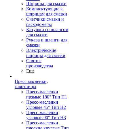
Шприцы для смазки
Комплектующие к
шприцам для смазки
Счетчики смазки и
расходомеры
Катушки со шлангом
для смазки
Рукава и шланги для
смазки
Электрические
шприцы для смазки
Снято с
производства
Ещё
Пресс-масленки,
тавотницы
Пресс-масленки
прямые 180° Тип H1
Пресс-масленки
угловые 45° Тип H2
Пресс-масленки
угловые 90° Тип H3
Пресс-масленки
плоские круглые Тип