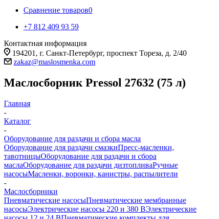
Сравнение товаров
0
+7 812 409 93 59
Контактная информация
194201, г. Санкт-Петербург, проспект Тореза, д. 2/40
zakaz@maslosmenka.com
Маслосборник Pressol 27632 (75 л)
Главная
-
Каталог
-
Оборудование для раздачи и сбора масла
Оборудование для раздачи смазки
Пресс-масленки,
тавотницы
Оборудование для раздачи и сбора
масла
Оборудование для раздачи дизтоплива
Ручные
насосы
Масленки, воронки, канистры, распылители
-
Маслосборники
Пневматические насосы
Пневматические мембранные
насосы
Электрические насосы 220 и 380 В
Электрические
насосы 12 и 24 В
Пневматические комплекты для