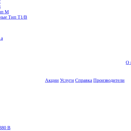
2
3
ип M
ные Тип T1/B
1a
О 
Акции
Услуги
Справка
Производители
380 В