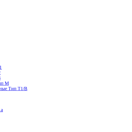
1
2
3
ип M
ные Тип T1/B
1a