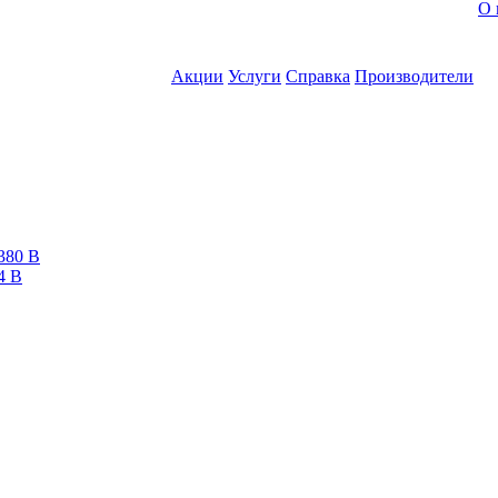
О 
Акции
Услуги
Справка
Производители
380 В
4 В