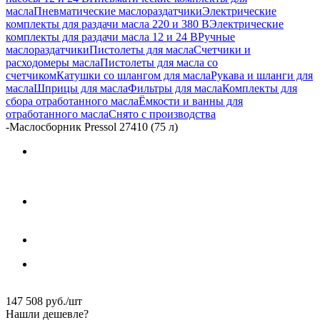
масла
Пневматические маслораздатчики
Электрические
комплекты для раздачи масла 220 и 380 В
Электрические
комплекты для раздачи масла 12 и 24 В
Ручные
маслораздатчики
Пистолеты для масла
Счетчики и
расходомеры масла
Пистолеты для масла со
счетчиком
Катушки со шлангом для масла
Рукава и шланги для
масла
Шприцы для масла
Фильтры для масла
Комплекты для
сбора отработанного масла
Ёмкости и ванны для
отработанного масла
Снято с производства
-
Маслосборник Pressol 27410 (75 л)
147 508
руб.
/шт
Нашли дешевле?