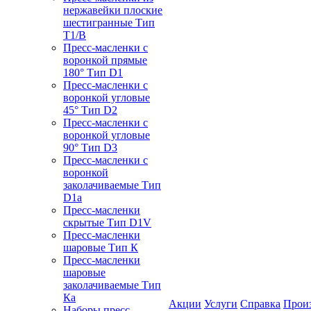
нержавейки плоские
шестигранные Тип
T1/B
Пресс-масленки с
воронкой прямые
180° Тип D1
Пресс-масленки с
воронкой угловые
45° Тип D2
Пресс-масленки с
воронкой угловые
90° Тип D3
Пресс-масленки с
воронкой
заколачиваемые Тип
D1a
Пресс-масленки
скрытые Тип D1V
Пресс-масленки
шаровые Тип К
Пресс-масленки
шаровые
заколачиваемые Тип
Кa
Акции
Услуги
Справка
Прои
Наборы пресс-