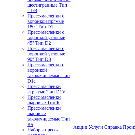
шестигранные Тип
T1/B
Пресс-масленки с
воронкой прямые
180° Тип D1
Пресс-масленки с
воронкой угловые
45° Тип D2
Пресс-масленки с
воронкой угловые
90° Тип D3
Пресс-масленки с
воронкой
заколачиваемые Тип
D1a
Пресс-масленки
скрытые Тип D1V
Пресс-масленки
шаровые Тип К
Пресс-масленки
шаровые
заколачиваемые Тип
Кa
Акции
Услуги
Справка
Прои
Наборы пресс-