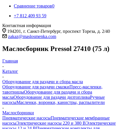
Сравнение товаров
0
+7 812 409 93 59
Контактная информация
194201, г. Санкт-Петербург, проспект Тореза, д. 2/40
zakaz@maslosmenka.com
Маслосборник Pressol 27410 (75 л)
Главная
-
Каталог
-
Оборудование для раздачи и сбора масла
Оборудование для раздачи смазки
Пресс-масленки,
тавотницы
Оборудование для раздачи и сбора
масла
Оборудование для раздачи дизтоплива
Ручные
насосы
Масленки, воронки, канистры, распылители
-
Маслосборники
Пневматические насосы
Пневматические мембранные
насосы
Электрические насосы 220 и 380 В
Электрические
насосы 12 и 24 В
Пневматические комплекты для