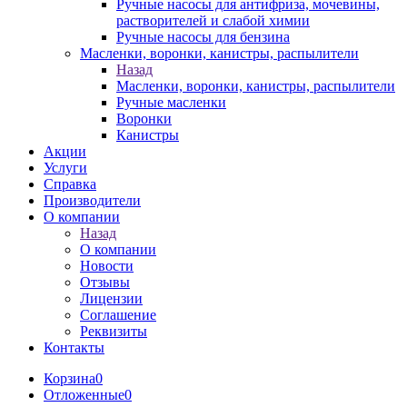
Ручные насосы для антифриза, мочевины,
растворителей и слабой химии
Ручные насосы для бензина
Масленки, воронки, канистры, распылители
Назад
Масленки, воронки, канистры, распылители
Ручные масленки
Воронки
Канистры
Акции
Услуги
Справка
Производители
О компании
Назад
О компании
Новости
Отзывы
Лицензии
Соглашение
Реквизиты
Контакты
Корзина
0
Отложенные
0