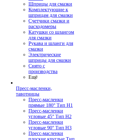
Шприцы для смазки
Комплектующие к
шприцам для смазки
Счетчики смазки и
расходомеры
Катушки со шлангом
для смазки
Рукава и шланги для
смазки
Электрические
шприцы для смазки
Снято с
производства
Ещё
Пресс-масленки,
тавотницы
Пресс-масленки
прямые 180° Тип H1
Пресс-масленки
угловые 45° Тип H2
Пресс-масленки
угловые 90° Тип H3
Пресс-масленки
плоские круглые Тип