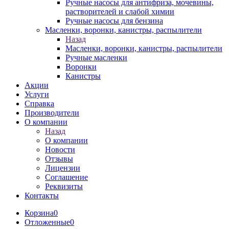
Ручные насосы для антифриза, мочевины,
растворителей и слабой химии
Ручные насосы для бензина
Масленки, воронки, канистры, распылители
Назад
Масленки, воронки, канистры, распылители
Ручные масленки
Воронки
Канистры
Акции
Услуги
Справка
Производители
О компании
Назад
О компании
Новости
Отзывы
Лицензии
Соглашение
Реквизиты
Контакты
Корзина
0
Отложенные
0