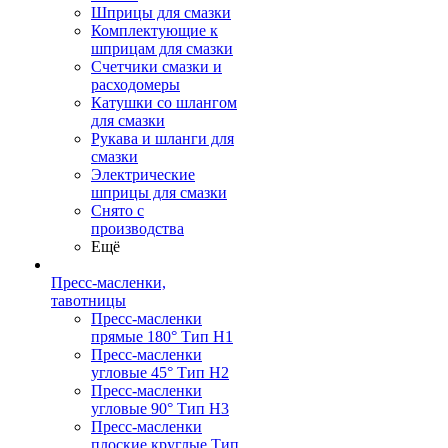
Шприцы для смазки
Комплектующие к
шприцам для смазки
Счетчики смазки и
расходомеры
Катушки со шлангом
для смазки
Рукава и шланги для
смазки
Электрические
шприцы для смазки
Снято с
производства
Ещё
Пресс-масленки,
тавотницы
Пресс-масленки
прямые 180° Тип H1
Пресс-масленки
угловые 45° Тип H2
Пресс-масленки
угловые 90° Тип H3
Пресс-масленки
плоские круглые Тип