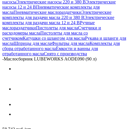
насосы
Электрические насосы 220 и 380 В
Электрические
насосы 12 и 24 В
Пневматические комплекты для
масла
Пневматические маслораздатчики
Электрические
комплекты для раздачи масла 220 и 380 В
Электрические
комплекты для раздачи масла 12 и 24 В
Ручные
маслораздатчики
Пистолеты для масла
Счетчики и
расходомеры масла
Пистолеты для масла со
счетчиком
Катушки со шлангом для масла
Рукава и шланги для
масла
Шприцы для масла
Фильтры для масла
Комплекты для
сбора отработанного масла
Ёмкости и ванны для
отработанного масла
Снято с производства
-
Маслосборник LUBEWORKS AODE090 (90 л)