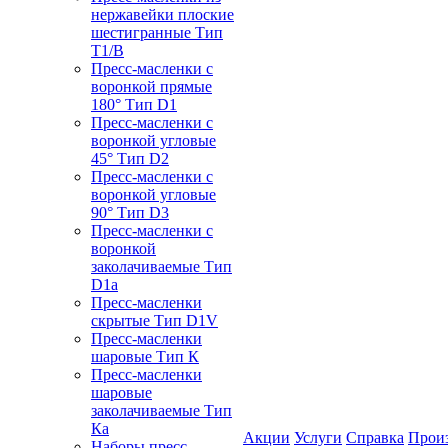
нержавейки плоские
шестигранные Тип
T1/B
Пресс-масленки с
воронкой прямые
180° Тип D1
Пресс-масленки с
воронкой угловые
45° Тип D2
Пресс-масленки с
воронкой угловые
90° Тип D3
Пресс-масленки с
воронкой
заколачиваемые Тип
D1a
Пресс-масленки
скрытые Тип D1V
Пресс-масленки
шаровые Тип К
Пресс-масленки
шаровые
заколачиваемые Тип
Кa
Акции
Услуги
Справка
Прои
Наборы пресс-