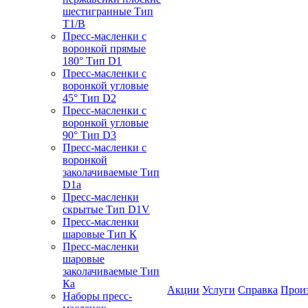
шестигранные Тип
T1/B
Пресс-масленки с
воронкой прямые
180° Тип D1
Пресс-масленки с
воронкой угловые
45° Тип D2
Пресс-масленки с
воронкой угловые
90° Тип D3
Пресс-масленки с
воронкой
заколачиваемые Тип
D1a
Пресс-масленки
скрытые Тип D1V
Пресс-масленки
шаровые Тип К
Пресс-масленки
шаровые
заколачиваемые Тип
Кa
Акции
Услуги
Справка
Прои
Наборы пресс-