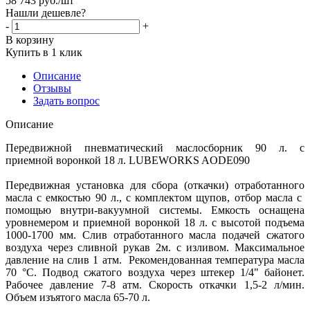
58 743
руб.
/шт
Нашли дешевле?
-
+
В корзину
Купить в 1 клик
Описание
Отзывы
Задать вопрос
Описание
Передвижной пневматический маслосборник 90 л. с
приемной воронкой 18 л. LUBEWORKS AODE090
Передвижная установка для сбора (откачки) отработанного
масла с емкостью 90 л., с комплектом щупов, отбор масла с
помощью внутри-вакуумной системы. Емкость оснащена
уровнемером и приемной воронкой 18 л. с высотой подъема
1000-1700 мм. Слив отработанного масла подачей сжатого
воздуха через сливной рукав 2м. с изливом. Максимальное
давление на слив 1 атм. Рекомендованная температура масла
70 °C. Подвод сжатого воздуха через штекер 1/4" байонет.
Рабочее давление 7-8 атм. Скорость откачки 1,5-2 л/мин.
Объем изъятого масла 65-70 л.