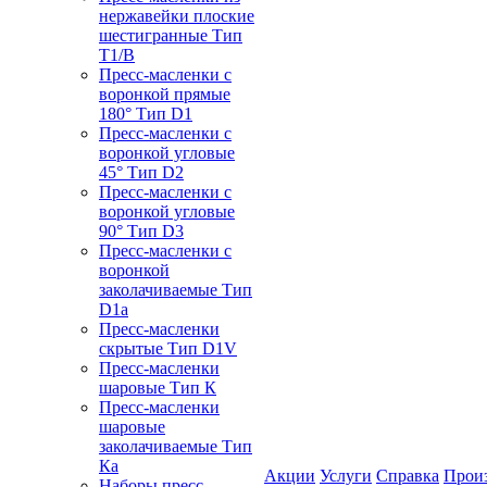
нержавейки плоские
шестигранные Тип
T1/B
Пресс-масленки с
воронкой прямые
180° Тип D1
Пресс-масленки с
воронкой угловые
45° Тип D2
Пресс-масленки с
воронкой угловые
90° Тип D3
Пресс-масленки с
воронкой
заколачиваемые Тип
D1a
Пресс-масленки
скрытые Тип D1V
Пресс-масленки
шаровые Тип К
Пресс-масленки
шаровые
заколачиваемые Тип
Кa
Акции
Услуги
Справка
Прои
Наборы пресс-