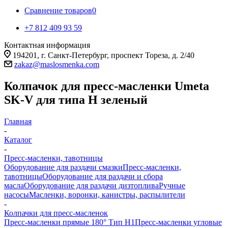
Сравнение товаров
0
+7 812 409 93 59
Контактная информация
194201, г. Санкт-Петербург, проспект Тореза, д. 2/40
zakaz@maslosmenka.com
Колпачок для пресс-масленки Umeta
SK-V для типа Н зеленый
Главная
-
Каталог
-
Пресс-масленки, тавотницы
Оборудование для раздачи смазки
Пресс-масленки,
тавотницы
Оборудование для раздачи и сбора
масла
Оборудование для раздачи дизтоплива
Ручные
насосы
Масленки, воронки, канистры, распылители
-
Колпачки для пресс-масленок
Пресс-масленки прямые 180° Тип H1
Пресс-масленки угловые