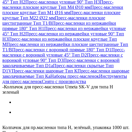
45° Тип H2
Пресс-масленки угловые 90° Тип H3
Пресс-
масленки плоские круглые Тип M4 Ø10 мм
Пресс-масленки
плоские круглые Тип M1 Ø16 мм
Пресс-масленки плоские
круглые Тип M22 Ø22 мм
Пресс-масленки плоские
шестигранные Тип T1/B
Пресс-масленки из нержавейки
прямые 180° Тип H1
Пресс-масленки из нержавейки угловые
45° Тип H2
Пресс-масленки из нержавейки угловые 90° Тип
H3
Пресс-масленки из нержавейки плоские круглые Тип
M
Пресс-масленки из нержавейки плоские шестигранные Тип
T1/B
Пресс-масленки с воронкой прямые 180° Тип D1
Пресс-
масленки с воронкой угловые 45° Тип D2
Пресс-масленки с
воронкой угловые 90° Тип D3
Пресс-масленки с воронкой
заколачиваемые Тип D1a
Пресс-масленки скрытые Тип
D1V
Пресс-масленки шаровые Тип К
Пресс-масленки шаровые
заколачиваемые Тип Кa
Наборы пресс-масленок
Инструменты
для пресс-масленок
Снято с производства
-
Колпачок для пресс-масленки Umeta SK-V для типа Н
зеленый
Колпачок для пр.масленки типа Н, зелёный, упаковка 1000 шт.