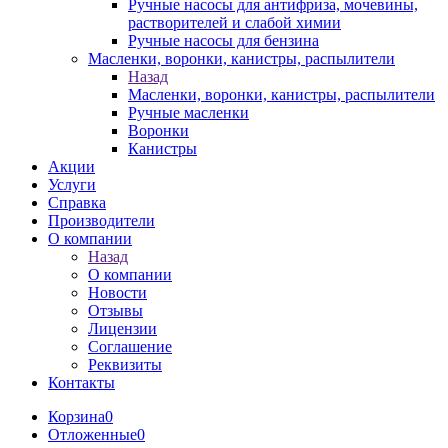
Ручные насосы для антифриза, мочевины,
растворителей и слабой химии
Ручные насосы для бензина
Масленки, воронки, канистры, распылители
Назад
Масленки, воронки, канистры, распылители
Ручные масленки
Воронки
Канистры
Акции
Услуги
Справка
Производители
О компании
Назад
О компании
Новости
Отзывы
Лицензии
Соглашение
Реквизиты
Контакты
Корзина
0
Отложенные
0