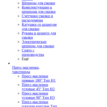
Шприцы для смазки
Комплектующие к
шприцам для смазки
Счетчики смазки и
расходомеры
Катушки со шлангом
для смазки
Рукава и шланги для
смазки
Электрические
шприцы для смазки
Снято с
производства
Ещё
Пресс-масленки,
тавотницы
Пресс-масленки
прямые 180° Тип H1
Пресс-масленки
угловые 45° Тип H2
Пресс-масленки
угловые 90° Тип H3
Пресс-масленки
плоские круглые Тип