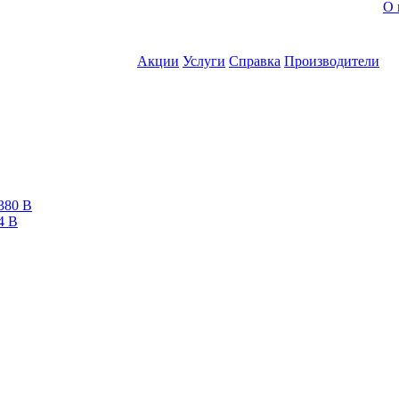
О 
Акции
Услуги
Справка
Производители
380 В
4 В