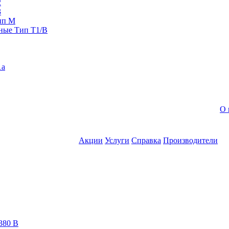
2
3
ип M
ные Тип T1/B
1a
О 
Акции
Услуги
Справка
Производители
380 В