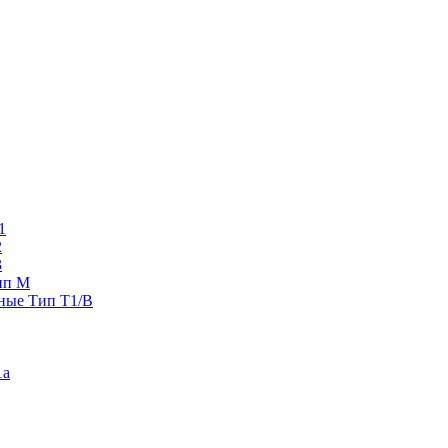
1
2
3
ип M
ные Тип T1/B
1a