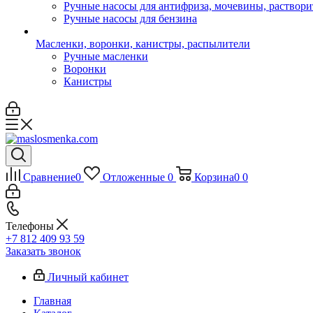
Ручные насосы для антифриза, мочевины, раствори
Ручные насосы для бензина
Масленки, воронки, канистры, распылители
Ручные масленки
Воронки
Канистры
Сравнение
0
Отложенные
0
Корзина
0
0
Телефоны
+7 812 409 93 59
Заказать звонок
Личный кабинет
Главная