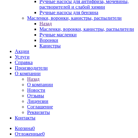
Ручные насосы для антифриза, мочевины,
растворителей и слабой химии
Ручные насосы для бензина
Масленки, воронки, канистры, распылители
Назад
Масленки, воронки, канистры, распылители
Ручные масленки
Воронки
Канистры
Акции
Услуги
Справка
Производители
О компании
Назад
О компании
Новости
Отзывы
Лицензии
Соглашение
Реквизиты
Контакты
Корзина
0
Отложенные
0