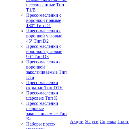
шестигранные Тип
T1/B
Пресс-масленки с
воронкой прямые
180° Тип D1
Пресс-масленки с
воронкой угловые
45° Тип D2
Пресс-масленки с
воронкой угловые
90° Тип D3
Пресс-масленки с
воронкой
заколачиваемые Тип
D1a
Пресс-масленки
скрытые Тип D1V
Пресс-масленки
шаровые Тип К
Пресс-масленки
шаровые
заколачиваемые Тип
Кa
Акции
Услуги
Справка
Прои
Наборы пресс-