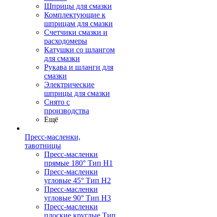
Шприцы для смазки
Комплектующие к
шприцам для смазки
Счетчики смазки и
расходомеры
Катушки со шлангом
для смазки
Рукава и шланги для
смазки
Электрические
шприцы для смазки
Снято с
производства
Ещё
Пресс-масленки,
тавотницы
Пресс-масленки
прямые 180° Тип H1
Пресс-масленки
угловые 45° Тип H2
Пресс-масленки
угловые 90° Тип H3
Пресс-масленки
плоские круглые Тип