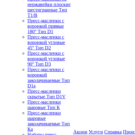
нержавейки плоские
шестигранные Тип
T1/B
Пресс-масленки с
воронкой прямые
180° Тип D1
Пресс-масленки с
воронкой угловые
45° Тип D2
Пресс-масленки с
воронкой угловые
90° Тип D3
Пресс-масленки с
воронкой
заколачиваемые Тип
D1a
Пресс-масленки
скрытые Тип D1V
Пресс-масленки
шаровые Тип К
Пресс-масленки
шаровые
заколачиваемые Тип
Кa
Акции
Услуги
Справка
Прои
Наборы пресс-