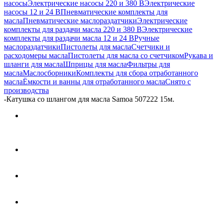
насосы
Электрические насосы 220 и 380 В
Электрические
насосы 12 и 24 В
Пневматические комплекты для
масла
Пневматические маслораздатчики
Электрические
комплекты для раздачи масла 220 и 380 В
Электрические
комплекты для раздачи масла 12 и 24 В
Ручные
маслораздатчики
Пистолеты для масла
Счетчики и
расходомеры масла
Пистолеты для масла со счетчиком
Рукава и
шланги для масла
Шприцы для масла
Фильтры для
масла
Маслосборники
Комплекты для сбора отработанного
масла
Ёмкости и ванны для отработанного масла
Снято с
производства
-
Катушка со шлангом для масла Samoa 507222 15м.