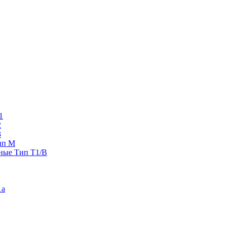
1
2
3
ип M
ные Тип T1/B
1a