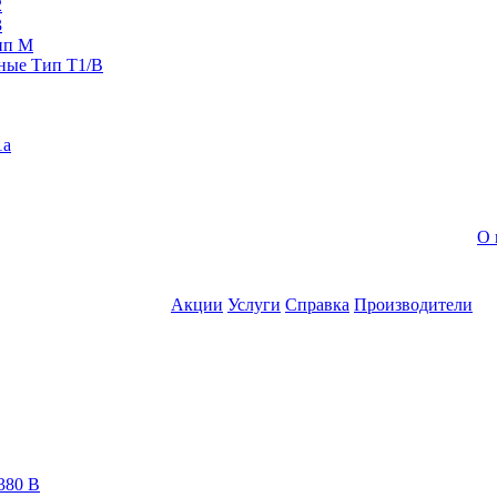
2
3
ип M
ные Тип T1/B
1a
О 
Акции
Услуги
Справка
Производители
380 В