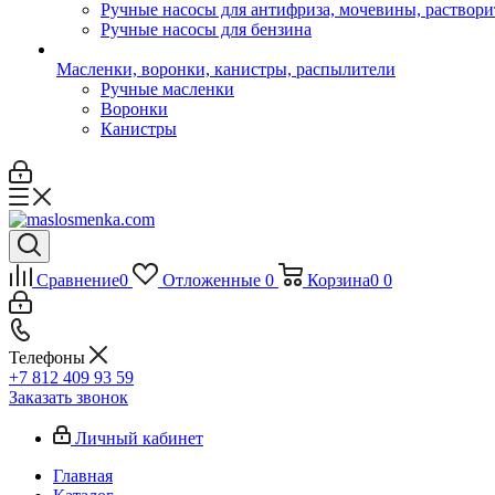
Ручные насосы для антифриза, мочевины, раствори
Ручные насосы для бензина
Масленки, воронки, канистры, распылители
Ручные масленки
Воронки
Канистры
Сравнение
0
Отложенные
0
Корзина
0
0
Телефоны
+7 812 409 93 59
Заказать звонок
Личный кабинет
Главная