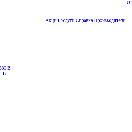
О 
Акции
Услуги
Справка
Производители
380 В
4 В