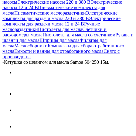
насосы
Электрические насосы 220 и 380 В
Электрические
насосы 12 и 24 В
Пневматические комплекты для
масла
Пневматические маслораздатчики
Электрические
комплекты для раздачи масла 220 и 380 В
Электрические
комплекты для раздачи масла 12 и 24 В
Ручные
маслораздатчики
Пистолеты для масла
Счетчики и
расходомеры масла
Пистолеты для масла со счетчиком
Рукава и
шланги для масла
Шприцы для масла
Фильтры для
масла
Маслосборники
Комплекты для сбора отработанного
масла
Ёмкости и ванны для отработанного масла
Снято с
производства
-
Катушка со шлангом для масла Samoa 504250 15м.