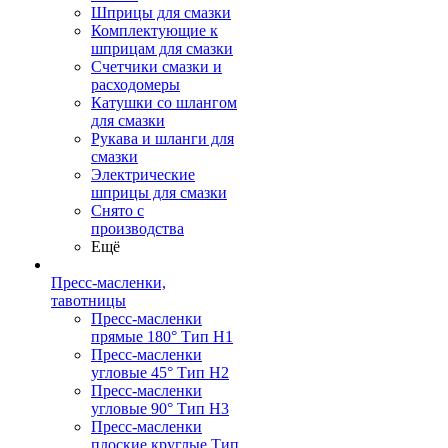
Шприцы для смазки
Комплектующие к
шприцам для смазки
Счетчики смазки и
расходомеры
Катушки со шлангом
для смазки
Рукава и шланги для
смазки
Электрические
шприцы для смазки
Снято с
производства
Ещё
Пресс-масленки,
тавотницы
Пресс-масленки
прямые 180° Тип H1
Пресс-масленки
угловые 45° Тип H2
Пресс-масленки
угловые 90° Тип H3
Пресс-масленки
плоские круглые Тип