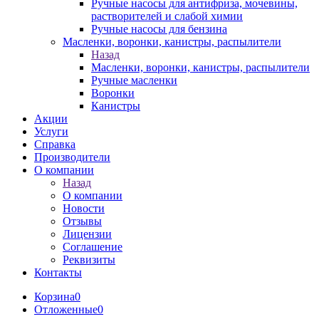
Ручные насосы для антифриза, мочевины,
растворителей и слабой химии
Ручные насосы для бензина
Масленки, воронки, канистры, распылители
Назад
Масленки, воронки, канистры, распылители
Ручные масленки
Воронки
Канистры
Акции
Услуги
Справка
Производители
О компании
Назад
О компании
Новости
Отзывы
Лицензии
Соглашение
Реквизиты
Контакты
Корзина
0
Отложенные
0