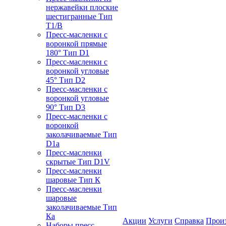
нержавейки плоские
шестигранные Тип
T1/B
Пресс-масленки с
воронкой прямые
180° Тип D1
Пресс-масленки с
воронкой угловые
45° Тип D2
Пресс-масленки с
воронкой угловые
90° Тип D3
Пресс-масленки с
воронкой
заколачиваемые Тип
D1a
Пресс-масленки
скрытые Тип D1V
Пресс-масленки
шаровые Тип К
Пресс-масленки
шаровые
заколачиваемые Тип
Кa
Акции
Услуги
Справка
Прои
Наборы пресс-