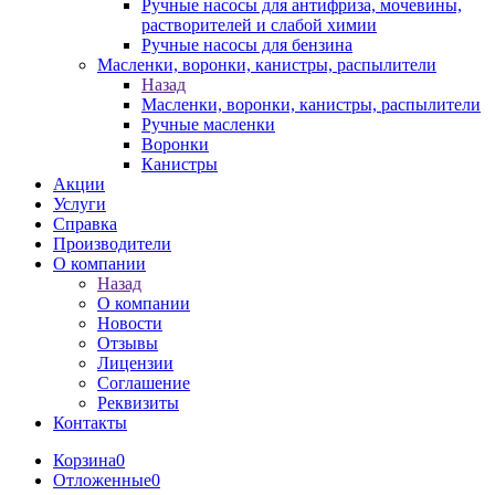
Ручные насосы для антифриза, мочевины,
растворителей и слабой химии
Ручные насосы для бензина
Масленки, воронки, канистры, распылители
Назад
Масленки, воронки, канистры, распылители
Ручные масленки
Воронки
Канистры
Акции
Услуги
Справка
Производители
О компании
Назад
О компании
Новости
Отзывы
Лицензии
Соглашение
Реквизиты
Контакты
Корзина
0
Отложенные
0