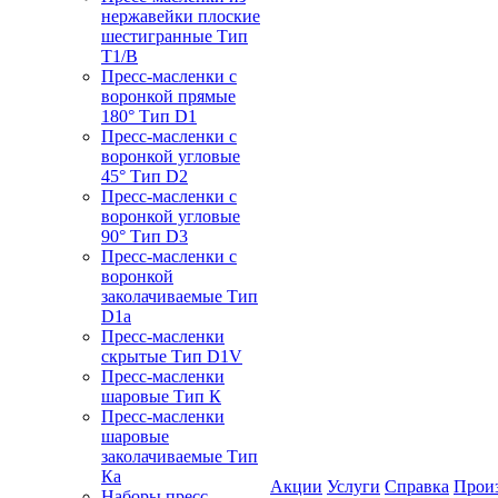
нержавейки плоские
шестигранные Тип
T1/B
Пресс-масленки с
воронкой прямые
180° Тип D1
Пресс-масленки с
воронкой угловые
45° Тип D2
Пресс-масленки с
воронкой угловые
90° Тип D3
Пресс-масленки с
воронкой
заколачиваемые Тип
D1a
Пресс-масленки
скрытые Тип D1V
Пресс-масленки
шаровые Тип К
Пресс-масленки
шаровые
заколачиваемые Тип
Кa
Акции
Услуги
Справка
Прои
Наборы пресс-