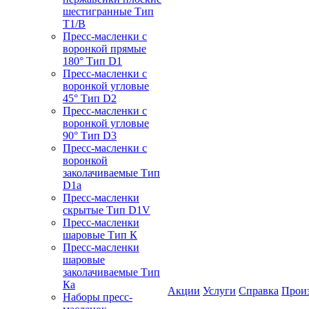
шестигранные Тип
T1/B
Пресс-масленки с
воронкой прямые
180° Тип D1
Пресс-масленки с
воронкой угловые
45° Тип D2
Пресс-масленки с
воронкой угловые
90° Тип D3
Пресс-масленки с
воронкой
заколачиваемые Тип
D1a
Пресс-масленки
скрытые Тип D1V
Пресс-масленки
шаровые Тип К
Пресс-масленки
шаровые
заколачиваемые Тип
Кa
Акции
Услуги
Справка
Прои
Наборы пресс-