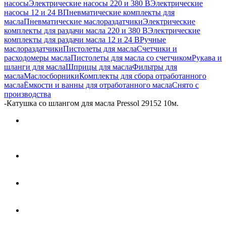
насосы
Электрические насосы 220 и 380 В
Электрические
насосы 12 и 24 В
Пневматические комплекты для
масла
Пневматические маслораздатчики
Электрические
комплекты для раздачи масла 220 и 380 В
Электрические
комплекты для раздачи масла 12 и 24 В
Ручные
маслораздатчики
Пистолеты для масла
Счетчики и
расходомеры масла
Пистолеты для масла со счетчиком
Рукава и
шланги для масла
Шприцы для масла
Фильтры для
масла
Маслосборники
Комплекты для сбора отработанного
масла
Ёмкости и ванны для отработанного масла
Снято с
производства
-
Катушка со шлангом для масла Pressol 29152 10м.