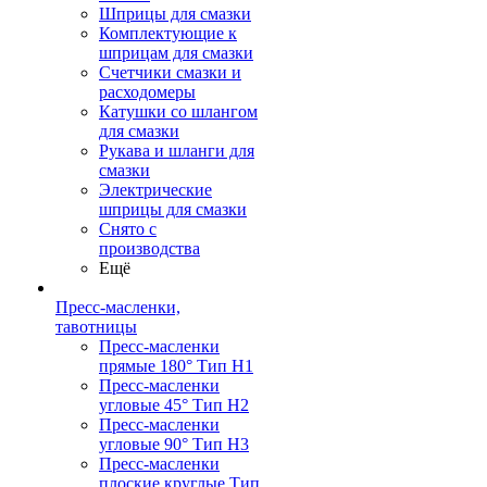
Шприцы для смазки
Комплектующие к
шприцам для смазки
Счетчики смазки и
расходомеры
Катушки со шлангом
для смазки
Рукава и шланги для
смазки
Электрические
шприцы для смазки
Снято с
производства
Ещё
Пресс-масленки,
тавотницы
Пресс-масленки
прямые 180° Тип H1
Пресс-масленки
угловые 45° Тип H2
Пресс-масленки
угловые 90° Тип H3
Пресс-масленки
плоские круглые Тип