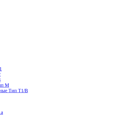
1
2
3
ип M
ные Тип T1/B
1a