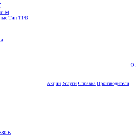
2
3
ип M
ные Тип T1/B
1a
О 
Акции
Услуги
Справка
Производители
380 В