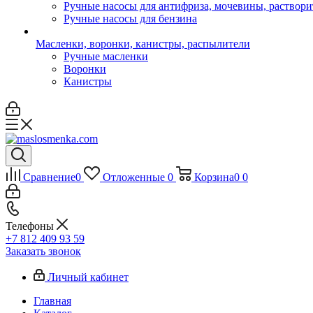
Ручные насосы для антифриза, мочевины, раствори
Ручные насосы для бензина
Масленки, воронки, канистры, распылители
Ручные масленки
Воронки
Канистры
Сравнение
0
Отложенные
0
Корзина
0
0
Телефоны
+7 812 409 93 59
Заказать звонок
Личный кабинет
Главная