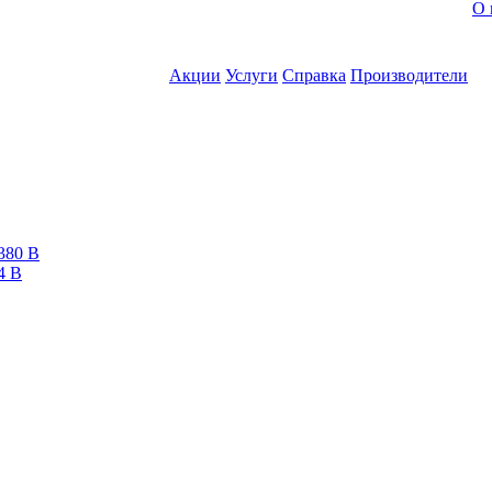
О 
Акции
Услуги
Справка
Производители
380 В
4 В