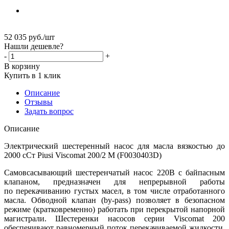
52 035
руб.
/шт
Нашли дешевле?
-
+
В корзину
Купить в 1 клик
Описание
Отзывы
Задать вопрос
Описание
Электрический шестеренный насос для масла вязкостью до
2000 сСт Piusi Viscomat 200/2 M (F0030403D)
Самовсасывающий шестеренчатый насос 220В с байпасным
клапаном, предназначен для непрерывной работы
по перекачиванию густых масел, в том числе отработанного
масла. Обводной клапан (by-pass) позволяет в безопасном
режиме (кратковременно) работать при перекрытой напорной
магистрали. Шестеренки насосов серии Viscomat 200
обеспечивают равномерный поток перекачиваемой жидкости.