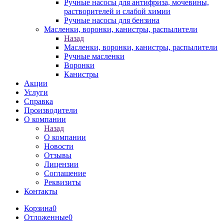
Ручные насосы для антифриза, мочевины,
растворителей и слабой химии
Ручные насосы для бензина
Масленки, воронки, канистры, распылители
Назад
Масленки, воронки, канистры, распылители
Ручные масленки
Воронки
Канистры
Акции
Услуги
Справка
Производители
О компании
Назад
О компании
Новости
Отзывы
Лицензии
Соглашение
Реквизиты
Контакты
Корзина
0
Отложенные
0