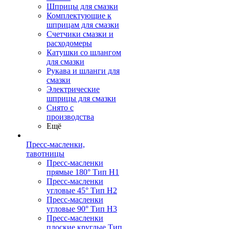
Шприцы для смазки
Комплектующие к
шприцам для смазки
Счетчики смазки и
расходомеры
Катушки со шлангом
для смазки
Рукава и шланги для
смазки
Электрические
шприцы для смазки
Снято с
производства
Ещё
Пресс-масленки,
тавотницы
Пресс-масленки
прямые 180° Тип H1
Пресс-масленки
угловые 45° Тип H2
Пресс-масленки
угловые 90° Тип H3
Пресс-масленки
плоские круглые Тип