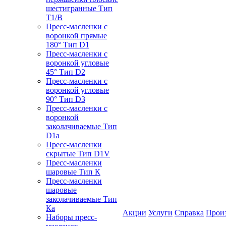
шестигранные Тип
T1/B
Пресс-масленки с
воронкой прямые
180° Тип D1
Пресс-масленки с
воронкой угловые
45° Тип D2
Пресс-масленки с
воронкой угловые
90° Тип D3
Пресс-масленки с
воронкой
заколачиваемые Тип
D1a
Пресс-масленки
скрытые Тип D1V
Пресс-масленки
шаровые Тип К
Пресс-масленки
шаровые
заколачиваемые Тип
Кa
Акции
Услуги
Справка
Прои
Наборы пресс-