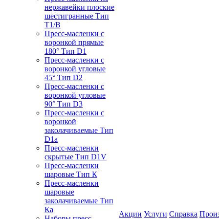
нержавейки плоские
шестигранные Тип
T1/B
Пресс-масленки с
воронкой прямые
180° Тип D1
Пресс-масленки с
воронкой угловые
45° Тип D2
Пресс-масленки с
воронкой угловые
90° Тип D3
Пресс-масленки с
воронкой
заколачиваемые Тип
D1a
Пресс-масленки
скрытые Тип D1V
Пресс-масленки
шаровые Тип К
Пресс-масленки
шаровые
заколачиваемые Тип
Кa
Акции
Услуги
Справка
Прои
Наборы пресс-