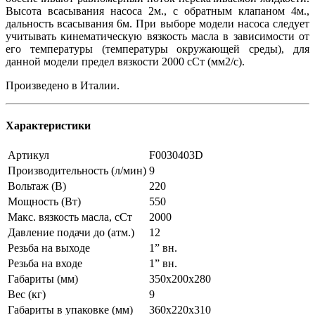
Высота всасывания насоса 2м., с обратным клапаном 4м.,
дальность всасывания 6м. При выборе модели насоса следует
учитывать кинематическую вязкость масла в зависимости от
его температуры (температуры окружающей среды), для
данной модели предел вязкости 2000 сСт (мм2/с).
Произведено в Италии.
Характеристики
Артикул
F0030403D
Производительность (л/мин)
9
Вольтаж (В)
220
Мощность (Вт)
550
Макс. вязкость масла, сСт
2000
Давление подачи до (атм.)
12
Резьба на выходе
1” вн.
Резьба на входе
1” вн.
Габариты (мм)
350x200x280
Вес (кг)
9
Габариты в упаковке (мм)
360x220x310