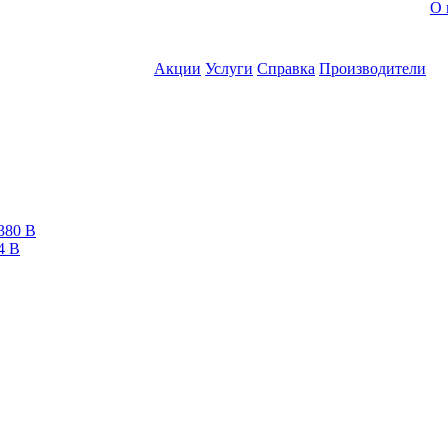
О 
Акции
Услуги
Справка
Производители
380 В
4 В