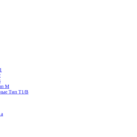
1
2
3
ип M
ные Тип T1/B
1a