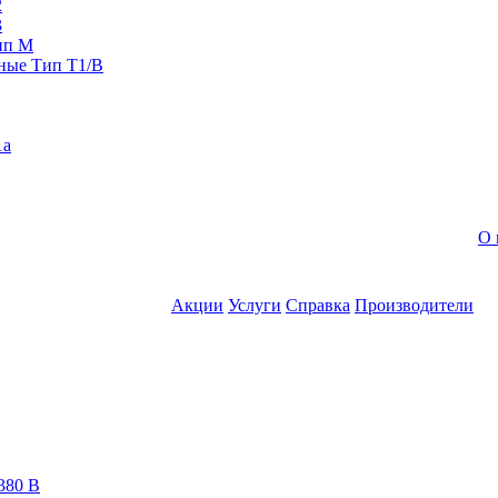
2
3
ип M
ные Тип T1/B
1a
О 
Акции
Услуги
Справка
Производители
380 В