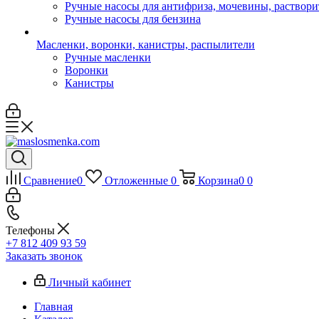
Ручные насосы для антифриза, мочевины, раствори
Ручные насосы для бензина
Масленки, воронки, канистры, распылители
Ручные масленки
Воронки
Канистры
Сравнение
0
Отложенные
0
Корзина
0
0
Телефоны
+7 812 409 93 59
Заказать звонок
Личный кабинет
Главная