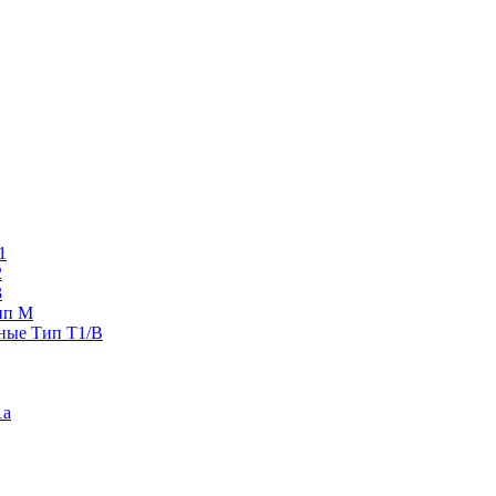
1
2
3
ип M
ные Тип T1/B
1a