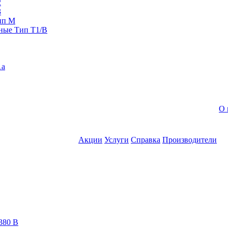
2
3
ип M
ные Тип T1/B
1a
О 
Акции
Услуги
Справка
Производители
380 В