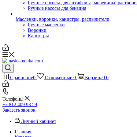
Ручные насосы для антифриза, мочевины, раствори
Ручные насосы для бензина
Масленки, воронки, канистры, распылители
Ручные масленки
Воронки
Канистры
Сравнение
0
Отложенные
0
Корзина
0
0
Телефоны
+7 812 409 93 59
Заказать звонок
Личный кабинет
Главная