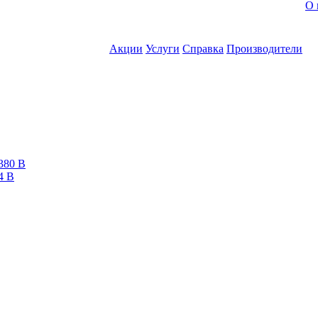
О 
Акции
Услуги
Справка
Производители
380 В
4 В